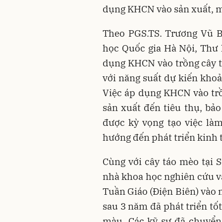
dụng KHCN vào sản xuất, ma
Theo PGS.TS. Trương Vũ B
học Quốc gia Hà Nội, Thư k
dụng KHCN vào trồng cây t
với năng suất dự kiến khoả
Việc áp dụng KHCN vào trồ
sản xuất đến tiêu thụ, bả
được kỳ vọng tạo việc là
hướng đến phát triển kinh 
Cùng với cây táo mèo tại S
nhà khoa học nghiên cứu và
Tuần Giáo (Điện Biên) vào 
sau 3 năm đã phát triển tốt
màu. Các kỹ sư đã chuyển 