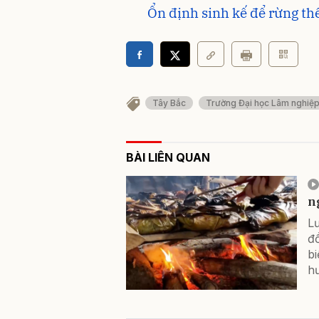
Ổn định sinh kế để rừng t
Tây Bắc
Trường Đại học Lâm nghiệ
BÀI LIÊN QUAN
n
L
đồ
bi
hư