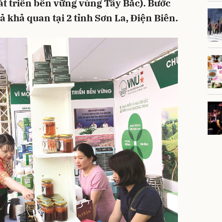
t triển bền vững vùng Tây Bắc). Bước
 khả quan tại 2 tỉnh Sơn La, Điện Biên.