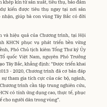
h khép kín từ sản xuất, tiêu thụ, bảo đảm
dự kiến được tiêu thụ ngay tại nơi sản
p nhận, giúp bà con vùng Tây Bắc có đời
n và hiệu quả của Chương trình, tại Hội
ình KHCN phục vụ phát triển bền vững
Lềnh, Phó Chủ tịch kiêm Tổng Thư ký Ủy
 Tổ quốc Việt Nam, nguyên Phó Trưởng
o Tây Bắc, khẳng định: “Được triển khai
2013 - 2020, Chương trình đã cơ bản đáp
 sự tham gia tích cực của các bộ, ngành,
 Chương trình cần tập trung nghiên cứu,
HCN có tính ứng dụng cao, thực tế, phục
kế cho người dân trong vùng”.