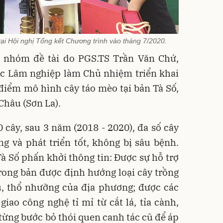
i Hội nghị Tổng kết Chương trình vào tháng 7/2020.
, nhóm đề tài do PGS.TS Trần Văn Chứ,
ọc Lâm nghiệp làm Chủ nhiệm triển khai
í điểm mô hình cây táo mèo tại bản Tà Số,
Châu (Sơn La).
0 cây, sau 3 năm (2018 - 2020), đa số cây
g và phát triển tốt, không bị sâu bệnh.
 Số phấn khởi thông tin: Được sự hỗ trợ
rong bản được định hướng loại cây trồng
u, thổ nhưỡng của địa phương; được các
ao công nghệ tỉ mỉ từ cắt lá, tỉa cành,
 từng bước bỏ thói quen canh tác cũ để áp