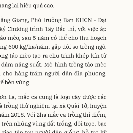
ng lại hiệu quả cao.
ằng Giang, Phó trưởng Ban KHCN - Đại
ý Chương trình Tây Bắc thì, với việc áp
áo mèo, sau 5 năm có thể cho thu hoạch
ng 600 kg/ha/năm, gấp đôi so trồng ngô.
ng táo mèo tạo ra chu trình khép kín từ
o đảm năng suất. Mô hình trồng táo mèo
m cho hàng trăm người dân địa phương,
tế bền vững.
ơn La, mắc ca cũng là loại cây được các
 trồng thử nghiệm tại xã Quài Tở, huyện
năm 2018. Với 2ha mắc ca trồng thí điểm,
 trên những vùng đất trống, đồi trọc, bạc
giao tận tay người dân giống, hỗ trợ kỹ