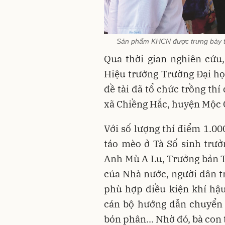
Sản phẩm KHCN được trưng bày tạ
Qua thời gian nghiên cứu
Hiệu trưởng Trường Đại h
đề tài đã tổ chức trồng th
xã Chiềng Hắc, huyện Mộc 
Với số lượng thí điểm 1.00
táo mèo ở Tà Số sinh trưởn
Anh Mù A Lu, Trưởng bản Tà
của Nhà nước, người dân t
phù hợp điều kiện khí hậ
cán bộ hướng dẫn chuyển gi
bón phân... Nhờ đó, bà con