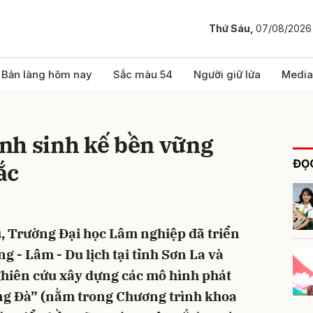
Thứ Sáu,
07/08/2026
bình luận
Bản làng hôm nay
Sắc màu 54
Người giữ lửa
Media
nh sinh kế bền vững
ĐỌC
ắc
, Trường Đại học Lâm nghiệp đã triển
Hủy
G
g - Lâm - Du lịch tại tỉnh Sơn La và
ghiên cứu xây dựng các mô hình phát
ông Đà” (nằm trong Chương trình khoa