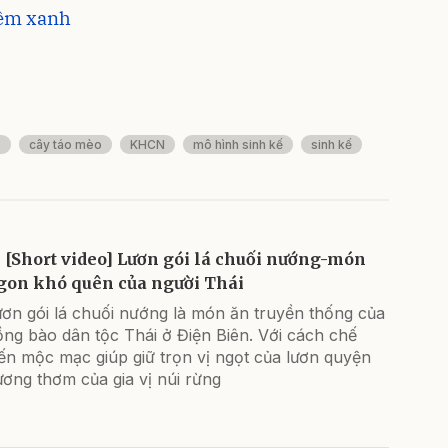
hêm xanh
p
cây táo mèo
KHCN
mô hình sinh kế
sinh kế
[Short video] Lươn gói lá chuối nướng-món
gon khó quên của người Thái
ươn gói lá chuối nướng là món ăn truyền thống của
ng bào dân tộc Thái ở Điện Biên. Với cách chế
ến mộc mạc giúp giữ trọn vị ngọt của lươn quyện
ơng thơm của gia vị núi rừng