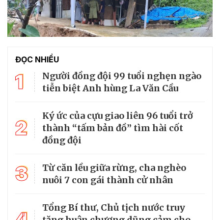
ĐỌC NHIỀU
1
Người đồng đội 99 tuổi nghẹn ngào
tiễn biệt Anh hùng La Văn Cầu
Ký ức của cựu giao liên 96 tuổi trở
2
thành “tấm bản đồ” tìm hài cốt
đồng đội
3
Từ căn lều giữa rừng, cha nghèo
nuôi 7 con gái thành cử nhân
Tổng Bí thư, Chủ tịch nước truy
4
tặng huân chương dũng cảm cho