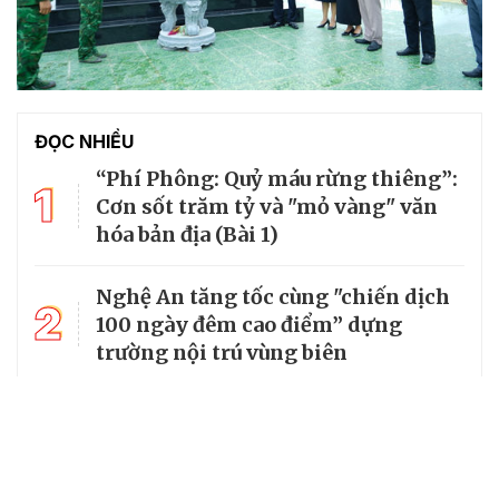
ĐỌC NHIỀU
“Phí Phông: Quỷ máu rừng thiêng”:
1
Cơn sốt trăm tỷ và "mỏ vàng" văn
hóa bản địa (Bài 1)
Nghệ An tăng tốc cùng "chiến dịch
2
100 ngày đêm cao điểm” dựng
trường nội trú vùng biên
3
Tháng 5 ở Vũng Chùa - Đảo Yến,
nhớ về Điện Biên năm xưa