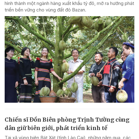
hình thành một ngành hàng xuất khẩu tỷ đô, mở ra hướng phát
triển bền vững cho vùng đất đỏ Bazan.
Chiến sĩ Đồn Biên phòng Trịnh Tường cùng
dân giữ biên giới, phát triển kinh tế
Tại xã vùng biên Bát Xát (tỉnh Lào Cai), những năm qua, các