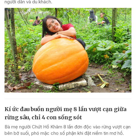
người dân và du khách.
Kí ức đau buồn người mẹ 8 lần vượt cạn giữa
rừng sâu, chỉ 4 con sống sót
Bà mẹ người Chứt Hồ Khâm 8 lần đơn độc vào rừng vượt cạn
bên bờ suối, phó mặc cho số phận khi đặt niềm tin mơ hồ.