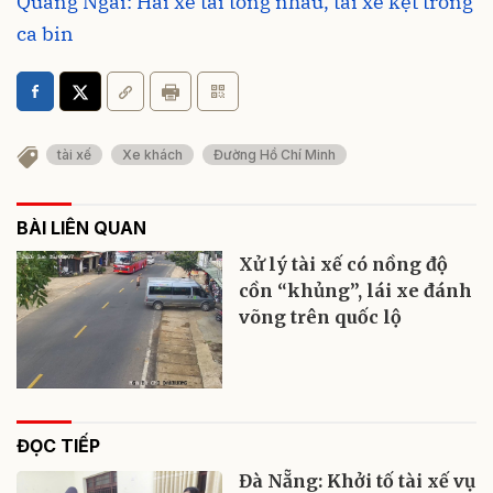
Quảng Ngãi: Hai xe tải tông nhau, tài xế kẹt trong
ca bin
tài xế
Xe khách
Đường Hồ Chí Minh
BÀI LIÊN QUAN
Xử lý tài xế có nồng độ
cồn “khủng”, lái xe đánh
võng trên quốc lộ
ĐỌC TIẾP
Đà Nẵng: Khởi tố tài xế vụ