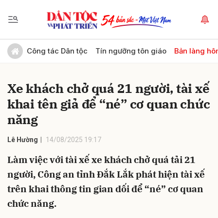
Gửi bình luận
Công tác Dân tộc
Tín ngưỡng tôn giáo
Bản làng hô
Xe khách chở quá 21 người, tài xế
khai tên giả để “né” cơ quan chức
năng
Lê Hường
14/08/2025 19:17
Hủy
Gửi
Làm việc với tài xế xe khách chở quá tải 21
người, Công an tỉnh Đắk Lắk phát hiện tài xế
trên khai thông tin gian dối để “né” cơ quan
chức năng.