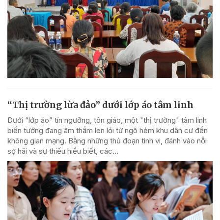
“Thị trường lừa đảo” dưới lớp áo tâm linh
Dưới “lớp áo” tín ngưỡng, tôn giáo, một "thị trường" tâm linh
biến tướng đang âm thầm len lỏi từ ngõ hẻm khu dân cư đến
không gian mạng. Bằng những thủ đoạn tinh vi, đánh vào nỗi
sợ hãi và sự thiếu hiểu biết, các...