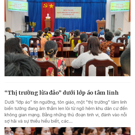
“Thị trường lừa đảo” dưới lớp áo tâm linh
Dưới “lớp áo” tín ngưỡng, tôn giáo, một "thị trường" tâm linh
biến tướng đang âm thầm len lỏi từ ngõ hẻm khu dân cư đến
không gian mạng. Bằng những thủ đoạn tinh vi, đánh vào nỗi
sợ hãi và sự thiếu hiểu biết, các...