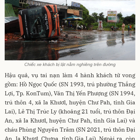
Chiếc xe khách bị lật nằm nghiêng trên đường
Hậu quả, vụ tai nạn làm 4 hành khách tử vong
gồm: Hồ Ngọc Quốc (SN 1993, trú phường Thắng
Lợi, Tp. KonTum), Văn Thị Yến Phượng (SN 1994,
trú thôn 4, xã Ia Khươl, huyện Chư Pah, tỉnh Gia
Lai), Lê Thị Trúc Ly (khoảng 21 tuổi, trú thôn Đại
An, xã Ia Khươl, huyện Chư Pah, tỉnh Gia Lai) và
cháu Phùng Nguyên Trâm (SN 2021, trú thôn Đại
An, Ia Khươl, Chưpa, tỉnh Gia Lai). Ngoài ra, còn