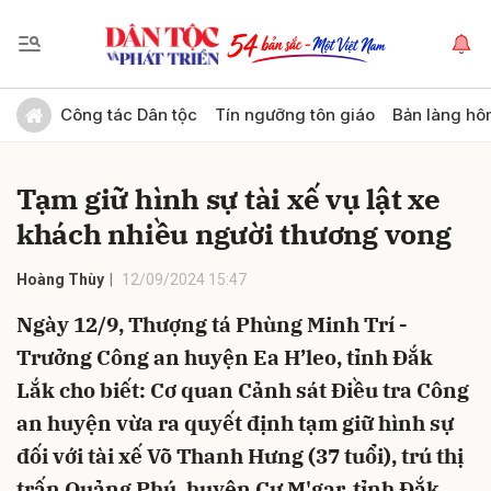
Gửi bình luận
Công tác Dân tộc
Tín ngưỡng tôn giáo
Bản làng hô
Tạm giữ hình sự tài xế vụ lật xe
khách nhiều người thương vong
Hoàng Thùy
12/09/2024 15:47
Ngày 12/9, Thượng tá Phùng Minh Trí -
Hủy
Gửi
Trưởng Công an huyện Ea H’leo, tỉnh Đắk
Lắk cho biết: Cơ quan Cảnh sát Điều tra Công
an huyện vừa ra quyết định tạm giữ hình sự
đối với tài xế Võ Thanh Hưng (37 tuổi), trú thị
trấn Quảng Phú, huyện Cư M'gar, tỉnh Đắk