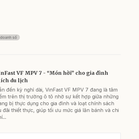
doanh số
inFast VF MPV 7 - “Món hời” cho gia đình
hích du lịch
ần đến kỳ nghỉ dài, VinFast VF MPV 7 đang là tâm
ểm trên thị trường ô tô nhờ sự kết hợp giữa những
ang bị thực dụng cho gia đình và loạt chính sách
 đãi thiết thực, giúp tối ưu mức giá lăn bánh và chi
í...