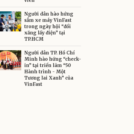
viên
Người dân hào hứng
sắm xe máy VinFast
trong ngày hội “đổi
xăng lấy điện” tại
TP.HCM
Người dân TP. Hồ Chí
Minh hào hứng “check-
in” tại triển lãm “50
Hành trình - Một
Tương lai Xanh” của
VinFast