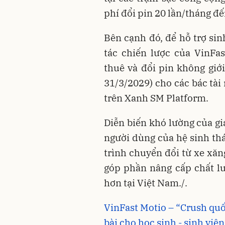
phí đổi pin 20 lần/tháng đế
Bên cạnh đó, để hỗ trợ sin
tác chiến lược của VinFa
thuê và đổi pin không giới
31/3/2029) cho các bác tà
trên Xanh SM Platform.
Diễn biến khó lường của gi
người dùng của hệ sinh thá
trình chuyển đổi từ xe xăn
góp phần nâng cấp chất lư
hơn tại Việt Nam./.
VinFast Motio – “Crush quố
bài cho học sinh - sinh viên