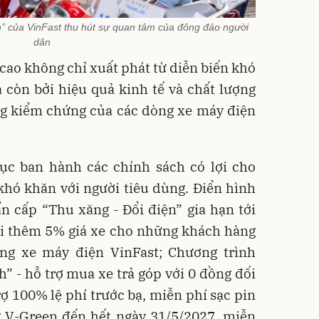
n” của VinFast thu hút sự quan tâm của đông đảo người
dân
cao không chỉ xuất phát từ diễn biến khó
 còn bởi hiệu quả kinh tế và chất lượng
ờng kiểm chứng của các dòng xe máy điện
 tục ban hành các chính sách có lợi cho
hó khăn với người tiêu dùng. Điển hình
n cấp “Thu xăng - Đổi điện” gia hạn tới
ãi thêm 5% giá xe cho những khách hàng
ng xe máy điện VinFast; Chương trình
h” - hỗ trợ mua xe trả góp với 0 đồng đối
rợ 100% lệ phí trước bạ, miễn phí sạc pin
g V-Green đến hết ngày 31/5/2027, miễn