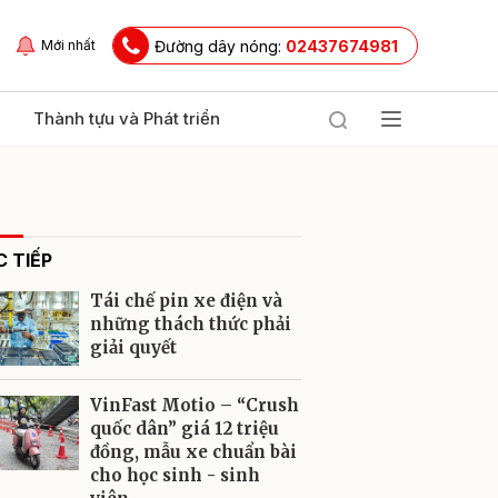
Đường dây nóng:
02437674981
Mới nhất
Thành tựu và Phát triển
 TIẾP
Tái chế pin xe điện và
những thách thức phải
giải quyết
ửi
VinFast Motio – “Crush
quốc dân” giá 12 triệu
đồng, mẫu xe chuẩn bài
cho học sinh - sinh