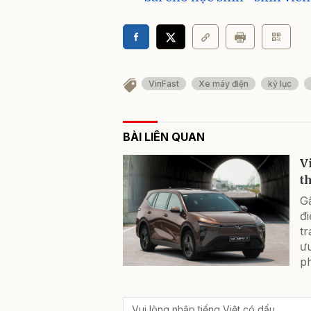
VinFast
Xe máy điện
kỷ lục
BÀI LIÊN QUAN
V
t
G
đi
tr
ưu
ph