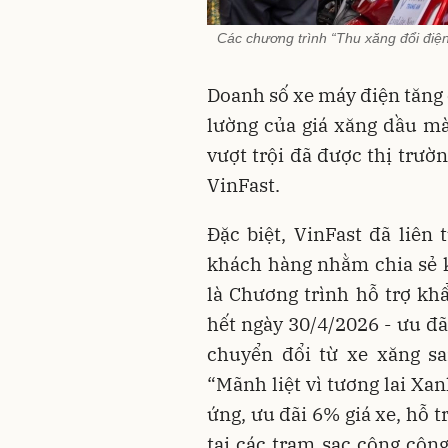
Các chương trình “Thu xăng đổi điệ
Doanh số xe máy điện tăng 
lường của giá xăng dầu mà
vượt trội đã được thị trư
VinFast.
Đặc biệt, VinFast đã liên
khách hàng nhằm chia sẻ k
là Chương trình hỗ trợ khẩ
hết ngày 30/4/2026 - ưu đ
chuyển đổi từ xe xăng sa
“Mãnh liệt vì tương lai Xan
ứng, ưu đãi 6% giá xe, hỗ t
tại các trạm sạc công cộn