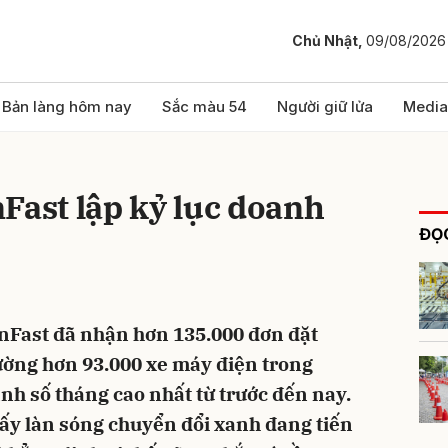
Chủ Nhật,
09/08/2026
bình luận
Bản làng hôm nay
Sắc màu 54
Người giữ lửa
Media
Fast lập kỷ lục doanh
ĐỌC
inFast đã nhận hơn 135.000 đơn đặt
Hủy
G
rường hơn 93.000 xe máy điện trong
nh số tháng cao nhất từ trước đến nay.
hấy làn sóng chuyển đổi xanh đang tiến