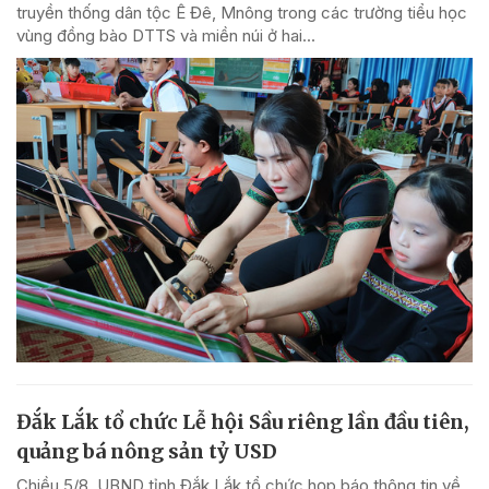
truyền thống dân tộc Ê Đê, Mnông trong các trường tiểu học
vùng đồng bào DTTS và miền núi ở hai...
Đắk Lắk tổ chức Lễ hội Sầu riêng lần đầu tiên,
quảng bá nông sản tỷ USD
Chiều 5/8, UBND tỉnh Đắk Lắk tổ chức họp báo thông tin về