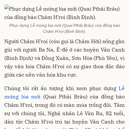
Phục dựng Lễ mừng lúa mới (Quai Pthăi Brău) của đồng bào
Chăm H’roi (Bình Định).
Người Chăm H’roi (còn gọi là Chăm Hời) sống gần
gũi với người Ba Na, Ê-đê ở các huyện Vân Canh
(Bình Định) và Đồng Xuân, Sơn Hòa (Phú Yên), vì
vậy văn hóa Chăm H’roi có sự giao thoa độc đáo
giữa các nền văn hóa khu vực.
Chúng tôi rất ấn tượng khi xem phục dựng
Lễ
mừng lúa mới
(Quai Pthăi Brău) của đồng bào
Chăm H’roi, trong đó có màn múa trống đôi. Tâm
sự với chúng tôi, Nghệ nhân Lê Văn Ru, 82 tuổi,
dân tộc Chăm H’roi trú tại huyện Văn Canh cho