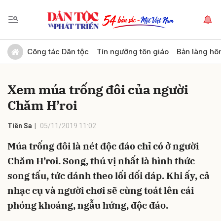
Gửi bình luận
Công tác Dân tộc
Tín ngưỡng tôn giáo
Bản làng hô
Xem múa trống đôi của người
Chăm H’roi
Tiên Sa
05/11/2019 11:02
Múa trống đôi là nét độc đáo chỉ có ở người
Hủy
Gửi
Chăm H’roi. Song, thú vị nhất là hình thức
song tấu, tức đánh theo lối đối đáp. Khi ấy, cả
nhạc cụ và người chơi sẽ cùng toát lên cái
phóng khoáng, ngẫu hứng, độc đáo.