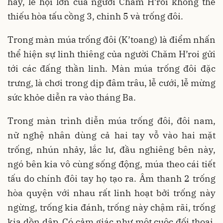
hay, lễ hội lớn của người Chăm H’roi không thể
thiếu hòa tấu cồng 3, chinh 5 và trống đôi.
Trong màn múa trống đôi (K’toang) là điểm nhấn
thể hiện sự linh thiêng của người Chăm H’roi gửi
tới các đấng thần linh. Màn múa trống đôi đặc
trưng, là chơi trong dịp đâm trâu, lễ cưới, lễ mừng
sức khỏe diễn ra vào tháng Ba.
Trong màn trình diễn múa trống đôi, đôi nam,
nữ nghệ nhân dùng cả hai tay vỗ vào hai mặt
trống, nhún nhảy, lắc lư, đầu nghiêng bên này,
ngó bên kia vô cùng sống động, múa theo cái tiết
tấu do chính đôi tay họ tạo ra. Âm thanh 2 trống
hòa quyện với nhau rất linh hoạt bởi trống này
ngừng, trống kia đánh, trống này chậm rãi, trống
kia dồn dập. Có cảm giác như một cuộc đối thoại,