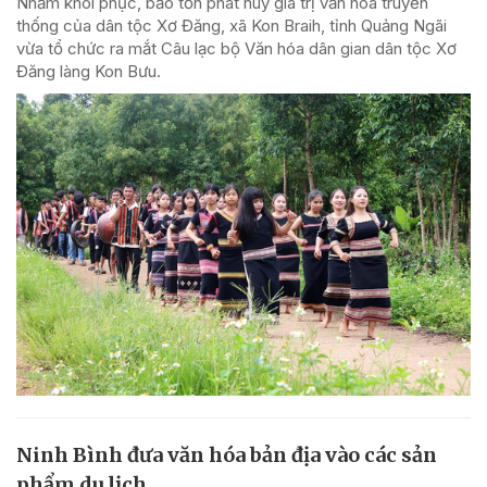
Nhằm khôi phục, bảo tồn phát huy giá trị văn hóa truyền
thống của dân tộc Xơ Đăng, xã Kon Braih, tỉnh Quảng Ngãi
vừa tổ chức ra mắt Câu lạc bộ Văn hóa dân gian dân tộc Xơ
Đăng làng Kon Bưu.
Ninh Bình đưa văn hóa bản địa vào các sản
phẩm du lịch