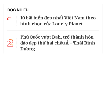
ĐỌC NHIỀU
1
10 bãi biển đẹp nhất Việt Nam theo
bình chọn của Lonely Planet
Phú Quốc vượt Bali, trở thành hòn
2
đảo đẹp thứ hai châu Á - Thái Bình
Dương
3
World Cup 2026 chiếu trên kênh nào
tại Việt Nam?
4
Làng cổ đẹp như tranh vẽ giữa
lòng miền Trung
5
Miền suối mát dưới tán rừng