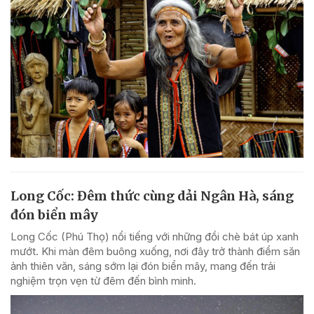
Long Cốc: Đêm thức cùng dải Ngân Hà, sáng
đón biển mây
Long Cốc (Phú Thọ) nổi tiếng với những đồi chè bát úp xanh
mướt. Khi màn đêm buông xuống, nơi đây trở thành điểm săn
ảnh thiên văn, sáng sớm lại đón biển mây, mang đến trải
nghiệm trọn vẹn từ đêm đến bình minh.