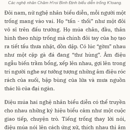
Các nghệ nhân Chăm H’roi Bình Định biểu diễn trống K’toang.
Đôi nam, nữ nghệ nhân biểu diễn, mỗi người một
trống mang vào vai. Họ “tấn - thối” như một đôi
võ sĩ trên đấu trường. Họ múa chân, đầu, thân
hình theo nhịp trống mà chính đôi tay của họ tạo
ra tiết tấu thưa nhặt, dồn dập. Có lúc “gờm” nhau
như một cặp gà đá đang “thư hùng”. Âm điệu
ngẫu biến trầm bổng, xếp lên nhau, gợi lên trong
trí người nghe sự tưởng tượng những âm điệu róc
rách của suối, bập bùng của lửa và mưa nguồn
thác lũ của đại ngàn.
Điệu múa hai nghệ nhân biểu diễn có thể truyền
cho nhau những ký hiệu biểu cảm như một cuộc
giao tiếp, chuyện trò. Tiếng trống thay lời nói,
điệu múa nói lên cách ứng xử, thích nhau thì âm