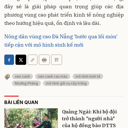
đây sẽ là giải pháp quan trọng giúp các địa
phương vùng cao phát triển kinh tế nông nghiệp
theo hướng hiệu quả, ổn định và lâu dài.
Nông dân vùng cao Đà Nẵng 'bước qua lối mòn'
tiếp cận với mô hình sinh kế mới
xen canh
xen canh rau màu
mô hình kinh tế
Mường Phăng
mô hình gối vụ cây trồng
BÀI LIÊN QUAN
Quảng Ngãi: Khi bộ đội
trở thành "người nhà"
của hộ đồng bào DTTS