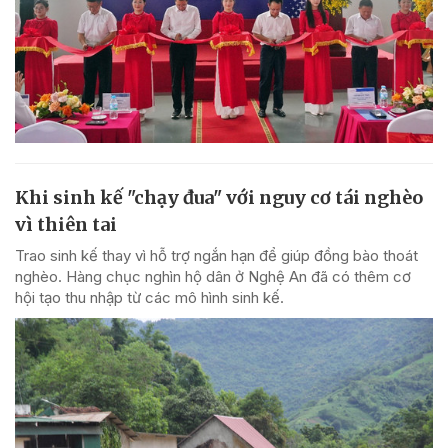
Khi sinh kế "chạy đua" với nguy cơ tái nghèo
vì thiên tai
Trao sinh kế thay vì hỗ trợ ngắn hạn để giúp đồng bào thoát
nghèo. Hàng chục nghìn hộ dân ở Nghệ An đã có thêm cơ
hội tạo thu nhập từ các mô hình sinh kế.