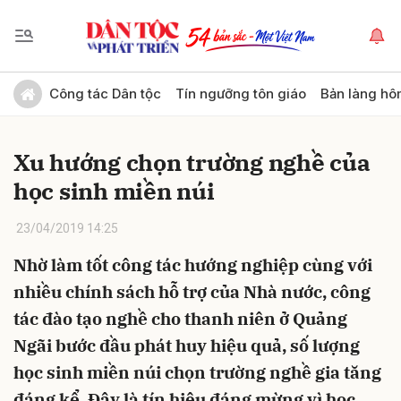
Gửi bình luận
Công tác Dân tộc
Tín ngưỡng tôn giáo
Bản làng hô
Xu hướng chọn trường nghề của
học sinh miền núi
23/04/2019 14:25
Nhờ làm tốt công tác hướng nghiệp cùng với
Hủy
Gửi
nhiều chính sách hỗ trợ của Nhà nước, công
tác đào tạo nghề cho thanh niên ở Quảng
Ngãi bước đầu phát huy hiệu quả, số lượng
học sinh miền núi chọn trường nghề gia tăng
đáng kể. Đây là tín hiệu đáng mừng vì học