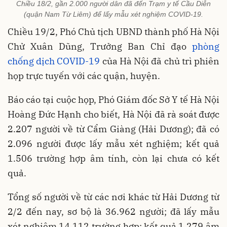
Chiều 18/2, gần 2.000 người dân đã đến Trạm y tế Cầu Diễn
(quận Nam Từ Liêm) để lấy mẫu xét nghiệm COVID-19.
Chiều 19/2, Phó Chủ tịch UBND thành phố Hà Nội
Chử Xuân Dũng, Trưởng Ban Chỉ đạo
phòng
chống dịch COVID-19
của Hà Nội đã chủ trì phiên
họp trực tuyến với các quận, huyện.
Báo cáo tại cuộc họp, Phó Giám đốc Sở Y tế Hà Nội
Hoàng Đức Hạnh cho biết, Hà Nội đã rà soát được
2.207 người về từ Cẩm Giàng (Hải Dương); đã có
2.096 người được lấy mẫu xét nghiệm; kết quả
1.506 trường hợp âm tính, còn lại chưa có kết
quả.
Tổng số người về từ các nơi khác từ Hải Dương từ
2/2 đến nay, sơ bộ là 36.962 người; đã lấy mẫu
xét nghiệm 14.112 trường hợp; kết quả 1.279 âm