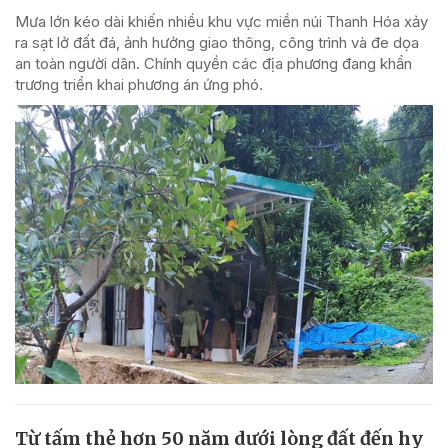
Mưa lớn kéo dài khiến nhiều khu vực miền núi Thanh Hóa xảy
ra sạt lở đất đá, ảnh hưởng giao thông, công trình và đe dọa
an toàn người dân. Chính quyền các địa phương đang khẩn
trương triển khai phương án ứng phó.
Từ tấm thẻ hơn 50 năm dưới lòng đất đến hy