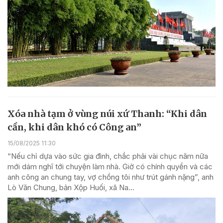
Xóa nhà tạm ở vùng núi xứ Thanh: “Khi dân
cần, khi dân khó có Công an”
15/08/2025 11:30
“Nếu chỉ dựa vào sức gia đình, chắc phải vài chục năm nữa
mới dám nghĩ tới chuyện làm nhà. Giờ có chính quyền và các
anh công an chung tay, vợ chồng tôi như trút gánh nặng”, anh
Lò Văn Chung, bản Xộp Huối, xã Na...