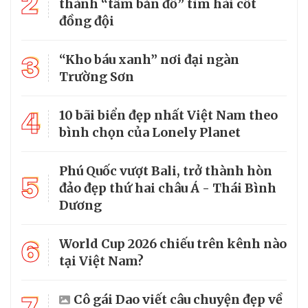
2
thành “tấm bản đồ” tìm hài cốt
đồng đội
3
“Kho báu xanh” nơi đại ngàn
Trường Sơn
4
10 bãi biển đẹp nhất Việt Nam theo
bình chọn của Lonely Planet
Phú Quốc vượt Bali, trở thành hòn
5
đảo đẹp thứ hai châu Á - Thái Bình
Dương
6
World Cup 2026 chiếu trên kênh nào
tại Việt Nam?
7
Cô gái Dao viết câu chuyện đẹp về