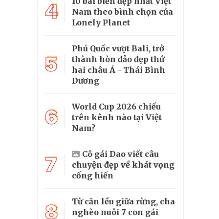
10 bãi biển đẹp nhất Việt
4
Nam theo bình chọn của
Lonely Planet
Phú Quốc vượt Bali, trở
5
thành hòn đảo đẹp thứ
hai châu Á - Thái Bình
Dương
World Cup 2026 chiếu
6
trên kênh nào tại Việt
Nam?
Cô gái Dao viết câu
7
chuyện đẹp về khát vọng
cống hiến
Từ căn lều giữa rừng, cha
8
nghèo nuôi 7 con gái