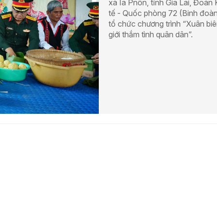
xã Ia Pnôn, tỉnh Gia Lai, Đoàn 
tế - Quốc phòng 72 (Binh đoàn
tổ chức chương trình “Xuân bi
giới thắm tình quân dân”.