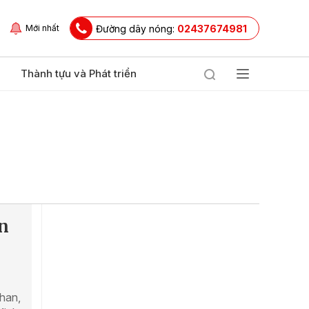
Đường dây nóng:
02437674981
Mới nhất
Thành tựu và Phát triển
n
Chan,