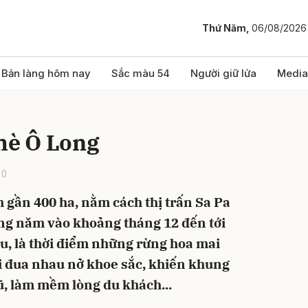
Thứ Năm,
06/08/2026
bình luận
Bản làng hôm nay
Sắc màu 54
Người giữ lửa
Media
hè Ô Long
10
h gần 400 ha, nằm cách thị trấn Sa Pa
ng năm vào khoảng tháng 12 đến tới
Hủy
G
u, là thời điểm những rừng hoa mai
ại đua nhau nở khoe sắc, khiến khung
ũ, làm mềm lòng du khách...