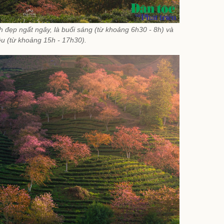
 đẹp ngất ngây, là buổi sáng (từ khoảng 6h30 - 8h) và
ều (từ khoảng 15h - 17h30).