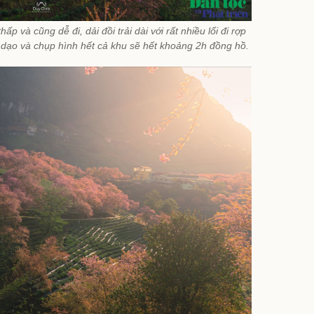
p và cũng dễ đi, dải đồi trải dài với rất nhiều lối đi rợp
 dạo và chụp hình hết cả khu sẽ hết khoảng 2h đồng hồ.