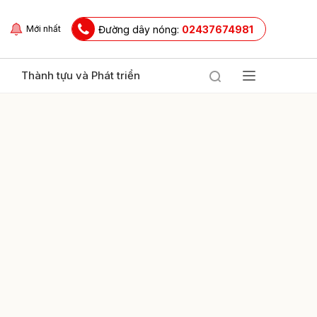
Đường dây nóng:
02437674981
Mới nhất
Thành tựu và Phát triển
ửi