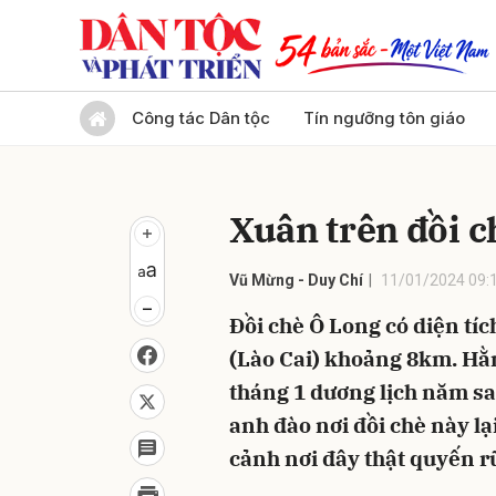
Gửi 
Công tác Dân tộc
Tín ngưỡng tôn giáo
Xuân trên đồi c
Vũ Mừng - Duy Chí
11/01/2024 09:
Đồi chè Ô Long có diện tíc
(Lào Cai) khoảng 8km. Hằ
tháng 1 dương lịch năm sa
anh đào nơi đồi chè này l
cảnh nơi đây thật quyến r