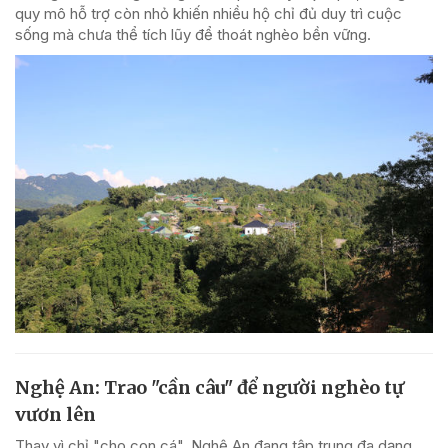
quy mô hỗ trợ còn nhỏ khiến nhiều hộ chỉ đủ duy trì cuộc
sống mà chưa thể tích lũy để thoát nghèo bền vững.
Nghệ An: Trao "cần câu" để người nghèo tự
vươn lên
Thay vì chỉ "cho con cá", Nghệ An đang tập trung đa dạng