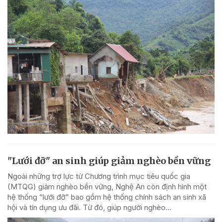
"Lưới đỡ" an sinh giúp giảm nghèo bền vững
Ngoài những trợ lực từ Chương trình mục tiêu quốc gia
(MTQG) giảm nghèo bền vững, Nghệ An còn định hình một
hệ thống “lưới đỡ” bao gồm hệ thống chính sách an sinh xã
hội và tín dụng ưu đãi. Từ đó, giúp người nghèo...