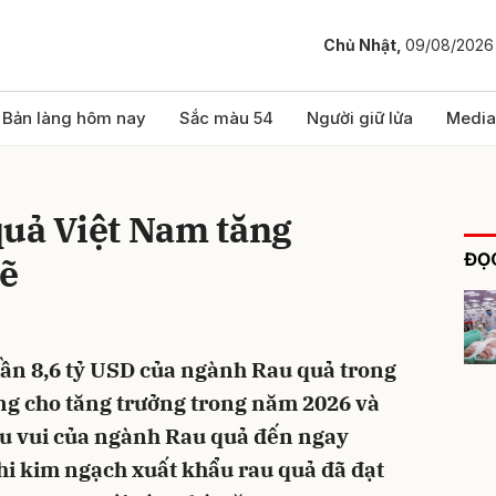
Chủ Nhật,
09/08/2026
bình luận
Bản làng hôm nay
Sắc màu 54
Người giữ lửa
Media
quả Việt Nam tăng
ĐỌC
ẽ
gần 8,6 tỷ USD của ngành Rau quả trong
Hủy
G
ng cho tăng trưởng trong năm 2026 và
ệu vui của ngành Rau quả đến ngay
hi kim ngạch xuất khẩu rau quả đã đạt