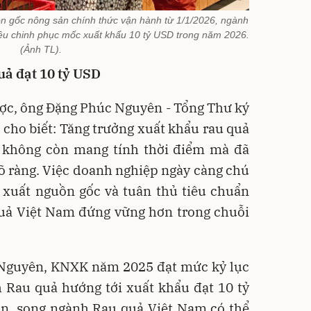
ồn gốc nông sản chính thức vận hành từ 1/1/2026, ngành
êu chinh phục mốc xuất khẩu 10 tỷ USD trong năm 2026.
(Ảnh TL).
uả đạt 10 tỷ USD
ược, ông Đặng Phúc Nguyên - Tổng Thư ký
cho biết: Tăng trưởng xuất khẩu rau quả
 không còn mang tính thời điểm mà đã
õ ràng. Việc doanh nghiệp ngày càng chú
y xuất nguồn gốc và tuân thủ tiêu chuẩn
quả Việt Nam đứng vững hơn trong chuỗi
Nguyên, KNXK năm 2025 đạt mức kỷ lục
 Rau quả hướng tới xuất khẩu đạt 10 tỷ
lớn, song ngành Rau quả Việt Nam có thể