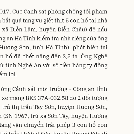
2017, Cục Cảnh sát phòng chống tội phạm
bắt quả tang vụ giết thịt 5 con hổ tại nhà
i xã Diễn Lâm, huyện Diễn Châu) để nấu
g an Hà Tĩnh kiểm tra nhà riêng của ông
ương Sơn, tỉnh Hà Tĩnh), phát hiện tại
n hổ đã chết nặng đến 2,5 tạ. Ông Nghệ
ừ tỉnh Nghệ An với số tiền hàng tỷ đồng
ếm lời.
hòng Cảnh sát môi trường - Công an tỉnh
a xe mang BKS 37A-032.58 do 2 đối tượng
 trú thị trấn Tây Sơn, huyện Hương Sơn,
i (SN 1967, trú xã Sơn Tây, huyện Hương
đang vận chuyển trái phép 3 con hổ con
ừ thị trấn Hương Sơn, huyện Hương Sơn đi