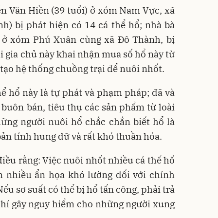
ễn Văn Hiền (39 tuổi) ở xóm Nam Vực, xã
) bị phát hiện có 14 cá thể hổ; nhà bà
) ở xóm Phú Xuân cùng xã Đô Thành, bị
ai gia chủ này khai nhận mua số hổ này từ
 tạo hệ thống chuồng trại để nuôi nhốt.
ể hổ này là tự phát và phạm pháp; đã và
buôn bán, tiêu thụ các sản phẩm từ loài
ững người nuôi hổ chắc chắn biết hổ là
 bản tính hung dữ và rất khó thuần hóa.
điều rằng: Việc nuôi nhốt nhiều cá thể hổ
n nhiều ẩn họa khó lường đối với chính
ếu sơ suất có thể bị hổ tấn công, phải trả
chí gây nguy hiểm cho những người xung