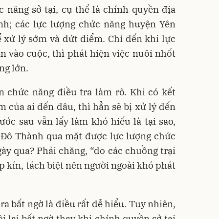
 năng sở tại, cụ thể là chính quyền địa
h; các lực lượng chức năng huyện Yên
xử lý sớm và dứt điểm. Chỉ đến khi lực
 vào cuộc, thì phát hiện việc nuôi nhốt
ng lớn.
 chức năng điều tra làm rõ. Khi có kết
m của ai đến đâu, thì hẳn sẽ bị xử lý đến
ớc sau vẫn lấy làm khó hiểu là tại sao,
ã Đô Thành qua mặt được lực lượng chức
ày qua? Phải chăng, “do các chuồng trại
 kín, tách biệt nên người ngoài khó phát
ra bất ngờ là điều rất dễ hiểu. Tuy nhiên,
ôi lại bất ngờ thay khi chính quyền sở tại