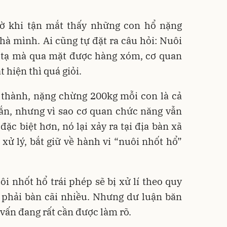
gờ khi tận mắt thấy những con hổ nặng
à mình. Ai cũng tự đặt ra câu hỏi: Nuôi
g tạ mà qua mặt được hàng xóm, cơ quan
 hiện thì quá giỏi.
 thành, nặng chừng 200kg mỗi con là cả
ắn, nhưng vì sao cơ quan chức năng vẫn
ặc biệt hơn, nó lại xảy ra tại địa bàn xã
xử lý, bắt giữ về hành vi “nuôi nhốt hổ”
 nhốt hổ trái phép sẽ bị xử lí theo quy
 phải bàn cãi nhiều. Nhưng dư luận băn
 vấn đang rất cần được làm rõ.