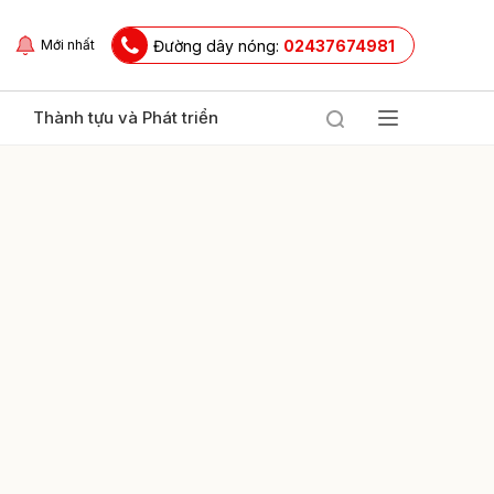
Đường dây nóng:
02437674981
Mới nhất
Thành tựu và Phát triển
ửi