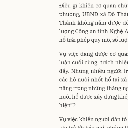
Điều gì khiến cơ quan chức
phương, UBND xã Đô Thàn
Thành không nắm được để 
lượng Công an tỉnh Nghệ An
hổ trái phép quy mô, số lượ
Vụ việc đang được cơ quan
luận cuối cùng, trách nhiệ
đấy. Nhưng nhiều người trư
các hộ nuôi nhốt hổ tại x
năng trong những tháng ng
nuôi hổ được xây dựng khép
hiện”?
Vụ việc khiến người dân tỏ 
khi trả lời báo chí, chúng t