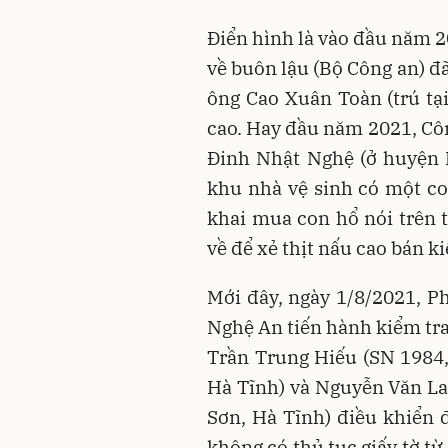
Điển hình là vào đầu năm 
về buôn lậu (Bộ Công an) đã 
ông Cao Xuân Toàn (trú tạ
cao. Hay đầu năm 2021, Côn
Đinh Nhật Nghệ (ở huyện H
khu nhà vệ sinh có một co
khai mua con hổ nói trên t
về để xẻ thịt nấu cao bán ki
Mới đây, ngày 1/8/2021, P
Nghệ An tiến hành kiểm tr
Trần Trung Hiếu (SN 1984,
Hà Tĩnh) và Nguyễn Văn La
Sơn, Hà Tĩnh) điều khiển 
không có thủ tục giấy tờ t