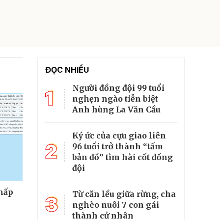
ĐỌC NHIỀU
Người đồng đội 99 tuổi
1
nghẹn ngào tiễn biệt
Anh hùng La Văn Cầu
Ký ức của cựu giao liên
2
96 tuổi trở thành “tấm
bản đồ” tìm hài cốt đồng
đội
thấp
Từ căn lều giữa rừng, cha
3
nghèo nuôi 7 con gái
thành cử nhân