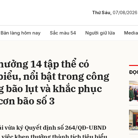
Thứ Sáu,
07/08/2026
bình luận
Bản làng hôm nay
Sắc màu 54
Người giữ lửa
Media
hưởng 14 tập thể có
ĐỌC
biểu, nổi bật trong công
 bão lụt và khắc phục
cơn bão số 3
Hủy
G
ái vừa ký Quyết định số 264/QĐ-UBND
 việc khen thưởng thành tích tiêu biểu,