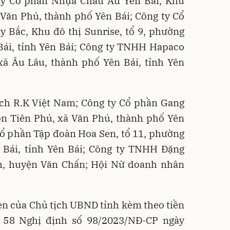
ty Cổ phần Nhựa Châu Âu Yên Bái, Khu
Văn Phú, thành phố Yên Bái; Công ty Cổ
 Bắc, Khu đô thị Sunrise, tổ 9, phường
Bái, tỉnh Yên Bái; Công ty TNHH Hapaco
xã Âu Lâu, thành phố Yên Bái, tỉnh Yên
h R.K Việt Nam; Công ty Cổ phần Gang
ôn Tiên Phú, xã Văn Phú, thành phố Yên
 Cổ phần Tập đoàn Hoa Sen, tổ 11, phường
Bái, tỉnh Yên Bái; Công ty TNHH Đặng
h, huyện Văn Chấn; Hội Nữ doanh nhân
en của Chủ tịch UBND tỉnh kèm theo tiền
u 58 Nghị định số 98/2023/NĐ-CP ngày