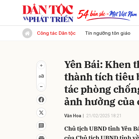
Gửi 
Công tác Dân tộc
Tín ngưỡng tôn giáo
Yên Bái: Khen t
thành tích tiêu 
tác phòng chống
ảnh hưởng của 
Văn Hoa
21/02/2025 18:21
Chủ tịch UBND tỉnh Yên B
của Chủ tịch UBND tỉnh về