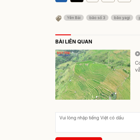
Yên Bái
bão số 3
bão yagi
BÀI LIÊN QUAN
C
vẫ