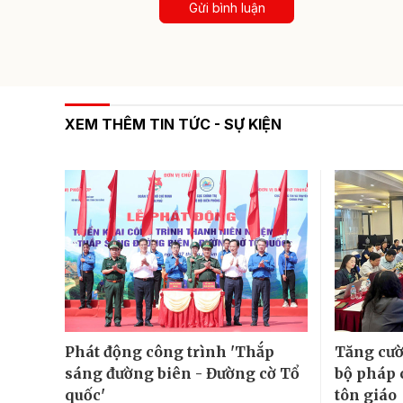
Gửi bình luận
XEM THÊM TIN TỨC - SỰ KIỆN
Phát động công trình 'Thắp
Tăng cườ
sáng đường biên - Đường cờ Tổ
bộ pháp 
quốc'
tôn giáo