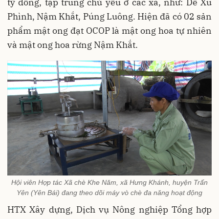
tỷ đồng, tập trung chủ yếu ở các xã, như: Dế Xu
Phình, Nậm Khắt, Púng Luông. Hiện đã có 02 sản
phẩm mật ong đạt OCOP là mật ong hoa tự nhiên
và mật ong hoa rừng Nậm Khắt.
Hội viên Hợp tác Xã chè Khe Năm, xã Hưng Khánh, huyện Trấn
Yên (Yên Bái) đang theo dõi máy vò chè đa năng hoạt động
HTX Xây dựng, Dịch vụ Nông nghiệp Tổng hợp