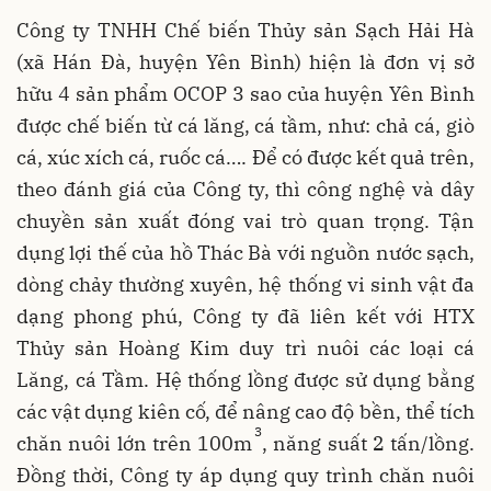
Công ty TNHH Chế biến Thủy sản Sạch Hải Hà
(xã Hán Đà, huyện Yên Bình) hiện là đơn vị sở
hữu 4 sản phẩm OCOP 3 sao của huyện Yên Bình
được chế biến từ cá lăng, cá tầm, như: chả cá, giò
cá, xúc xích cá, ruốc cá…. Để có được kết quả trên,
theo đánh giá của Công ty, thì công nghệ và dây
chuyền sản xuất đóng vai trò quan trọng. Tận
dụng lợi thế của hồ Thác Bà với nguồn nước sạch,
dòng chảy thường xuyên, hệ thống vi sinh vật đa
dạng phong phú, Công ty đã liên kết với HTX
Thủy sản Hoàng Kim duy trì nuôi các loại cá
Lăng, cá Tầm. Hệ thống lồng được sử dụng bằng
các vật dụng kiên cố, để nâng cao độ bền, thể tích
3
chăn nuôi lớn trên 100m
, năng suất 2 tấn/lồng.
Đồng thời, Công ty áp dụng quy trình chăn nuôi