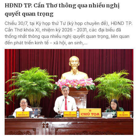
HĐND TP. Cần Thơ thông qua nhiều nghị
quyết quan trọng
Chiều 30/7, tại Kỳ họp thứ Tư (kỳ họp chuyên đề), HĐND TP.
Cần Thơ khóa XI, nhiệm kỳ 2026 - 2031, các đại biểu đã
thống nhất thông qua nhiều nghị quyết quan trọng, liên quan
đến phát triển kinh tế - xã hội, an sinh,...