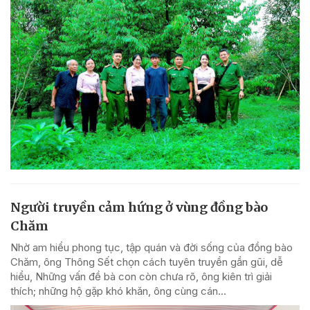
Người truyền cảm hứng ở vùng đồng bào
Chăm
Nhờ am hiểu phong tục, tập quán và đời sống của đồng bào
Chăm, ông Thông Sết chọn cách tuyên truyền gần gũi, dễ
hiểu, Những vấn đề bà con còn chưa rõ, ông kiên trì giải
thích; những hộ gặp khó khăn, ông cùng cán...