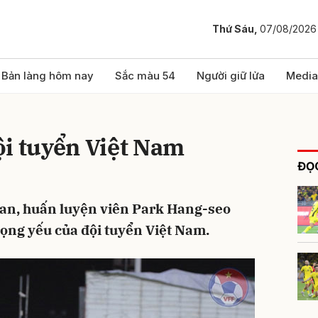
Thứ Sáu,
07/08/2026
bình luận
Bản làng hôm nay
Sắc màu 54
Người giữ lửa
Media
ội tuyển Việt Nam
ĐỌC
dan, huấn luyện viên Park Hang-seo
rọng yếu của đội tuyển Việt Nam.
Hủy
G