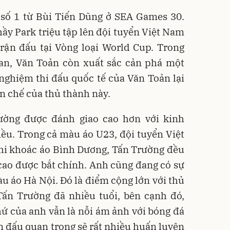
í số 1 từ Bùi Tiến Dũng ở SEA Games 30.
ầy Park triệu tập lên đội tuyển Việt Nam
rận đấu tại Vòng loại World Cup. Trong
dan, Văn Toản còn xuất sắc cản phá một
ghiệm thi đấu quốc tế của Văn Toản lại
n chế của thủ thành này.
ường được đánh giao cao hơn với kinh
ều. Trong cả màu áo U23, đội tuyển Việt
hi khoác áo Bình Dương, Tấn Trường đều
cao được bắt chính. Anh cũng đang có sự
u áo Hà Nội. Đó là điểm cộng lớn với thủ
Tấn Trường đã nhiều tuổi, bên cạnh đó,
ứ của anh vẫn là nỗi ám ảnh với bóng đá
 đấu quan trọng sẽ rất nhiều huấn luyện