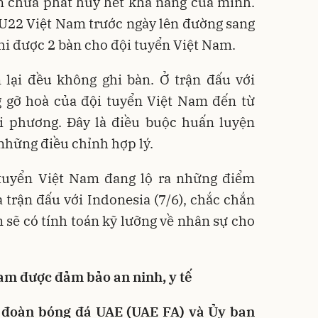
n chưa phát huy hết khả năng của mình.
 U22 Việt Nam trước ngày lên đường sang
i được 2 bàn cho đội tuyển Việt Nam.
 lại đều không ghi bàn. Ở trận đấu với
g gỡ hoà của đội tuyển Việt Nam đến từ
i phương. Đây là điều buộc huấn luyện
những điều chỉnh hợp lý.
tuyển Việt Nam đang lộ ra những điểm
a trận đấu với Indonesia (7/6), chắc chắn
 sẽ có tính toán kỹ lưỡng về nhân sự cho
am được đảm bảo an ninh, y tế
 đoàn bóng đá UAE (UAE FA) và Ủy ban