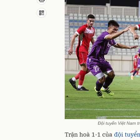
Đội tuyển Việt Nam t
Trận hoà 1-1 của
đội tuyể