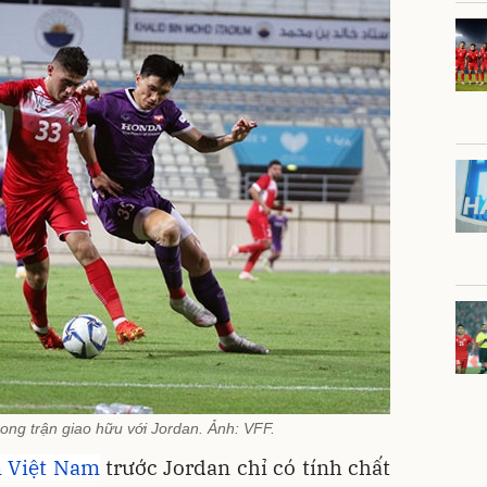
rong trận giao hữu với Jordan. Ảnh: VFF.
n Việt Nam
trước Jordan chỉ có tính chất