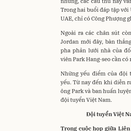
nhưng, các cầu thủ này vẫ
Trong hai buổi đáp tập với
UAE, chỉ có Công Phượng gh
Ngoài ra các chân sút còn
Jordan mới đây, bàn thắn
pha phản lưới nhà của đố
viên Park Hang-seo cần có 
Những yếu điểm của đội 
yếu. Từ nay đến khi diễn r
ông Park và ban huấn luyện
đội tuyển Việt Nam.
Đội tuyển Việt N
Trong cuộc họp giữa Liên