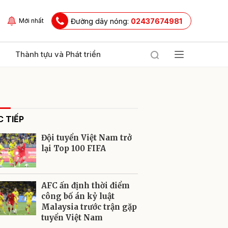
Đường dây nóng:
02437674981
Mới nhất
Thành tựu và Phát triển
 TIẾP
Đội tuyển Việt Nam trở
lại Top 100 FIFA
ửi
AFC ấn định thời điểm
công bố án kỷ luật
Malaysia trước trận gặp
tuyển Việt Nam