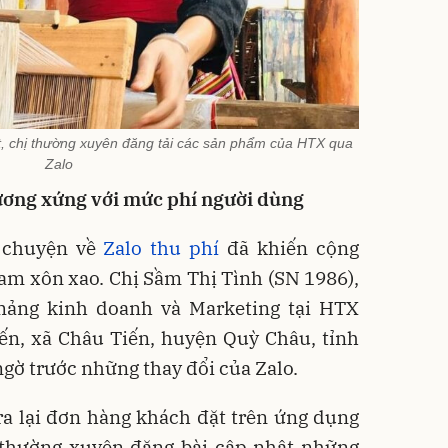
t, chị thường xuyên đăng tải các sản phẩm của HTX qua
Zalo
tương xứng với mức phí người dùng
 chuyện về
Zalo thu phí
đã khiến cộng
am xôn xao. Chị Sầm Thị Tình (SN 1986),
mảng kinh doanh và Marketing tại HTX
ến, xã Châu Tiến, huyện Quỳ Châu, tỉnh
gờ trước những thay đổi của Zalo.
ra lại đơn hàng khách đặt trên ứng dụng
ị thường xuyên đăng bài cập nhật những