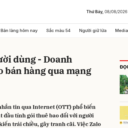
Thứ Bảy,
08/08/2026
bình luận
Bản làng hôm nay
Sắc màu 54
Người giữ lửa
Media
ười dùng - Doanh
ĐỌC
o bán hàng qua mạng
Hủy
G
hắn tin qua Internet (OTT) phổ biến
t đầu tính gói thuê bao đối với người
iến trái chiều, gây tranh cãi. Việc Zalo