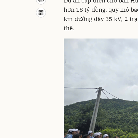
Dự án cấp điện cho bản Hu
hơn 18 tỷ đồng, quy mô b
km đường dây 35 kV, 2 tr
thế.