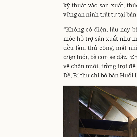
kỹ thuật vào sản xuất, thú
vững an ninh trật tự tại bản
“Không có điện, lâu nay 
móc hỗ trợ sản xuất như m
đều làm thủ công, mất nh
điện lưới, bà con sẽ đầu t
về chăn nuôi, trồng trọt đ
Dề, Bí thư chi bộ bản Huổi 