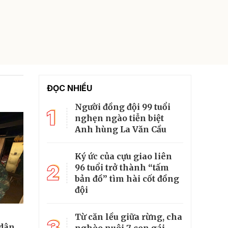
ĐỌC NHIỀU
Người đồng đội 99 tuổi
1
nghẹn ngào tiễn biệt
Anh hùng La Văn Cầu
Ký ức của cựu giao liên
2
96 tuổi trở thành “tấm
bản đồ” tìm hài cốt đồng
đội
Từ căn lều giữa rừng, cha
3
 dân
nghèo nuôi 7 con gái