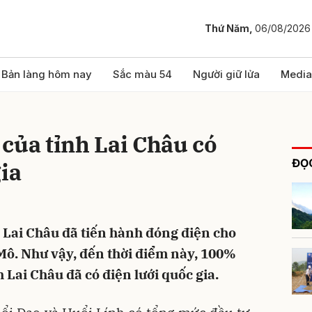
Thứ Năm,
06/08/2026
bình luận
Bản làng hôm nay
Sắc màu 54
Người giữ lửa
Media
của tỉnh Lai Châu có
ĐỌC
gia
c Lai Châu đã tiến hành đóng điện cho
Hủy
G
Mô. Như vậy, đến thời điểm này, 100%
h Lai Châu đã có điện lưới quốc gia.