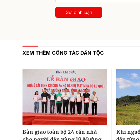
Gửi bình luận
XEM THÊM CÔNG TÁC DÂN TỘC
Bàn giao toàn bộ 24 căn nhà
Khi nguồ
cho người dân vùng lũ Mường
đến từng