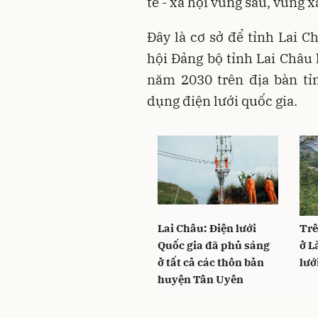
tế - xã hội vùng sâu, vùng 
Đây là cơ sở để tỉnh Lai 
hội Đảng bộ tỉnh Lai Châu 
năm 2030 trên địa bàn tỉ
dụng điện lưới quốc gia.
Lai Châu: Điện lưới
Trê
Quốc gia đã phủ sáng
ở L
ở tất cả các thôn bản
lướ
huyện Tân Uyên