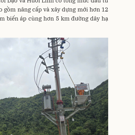
ổi Dạo và Huổi Lính có tổng mức đầu tư
ao gồm nâng cấp và xây dựng mới hơn 12
ạm biến áp cùng hơn 5 km đường dây hạ