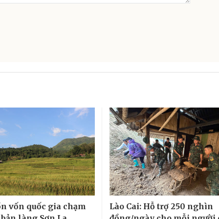
n vốn quốc gia chạm
Lào Cai: Hỗ trợ 250 nghìn
 bản làng Sơn La
đồng/ngày cho mỗi người