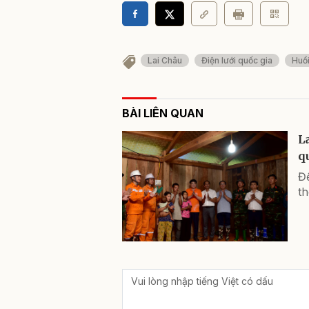
Lai Châu
Điện lưới quốc gia
Huổi
BÀI LIÊN QUAN
L
q
Đế
th