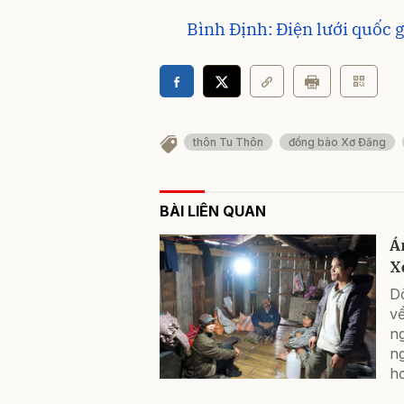
Bình Định: Điện lưới quốc g
thôn Tu Thôn
đồng bào Xơ Đăng
BÀI LIÊN QUAN
Á
X
Dò
v
n
n
hơ