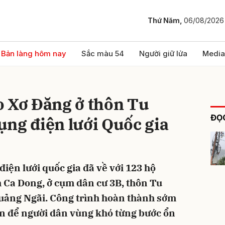
Thứ Năm,
06/08/2026
bình luận
Bản làng hôm nay
Sắc màu 54
Người giữ lửa
Media
o Xơ Đăng ở thôn Tu
ĐỌC
ng điện lưới Quốc gia
điện lưới quốc gia đã về với 123 hộ
Hủy
G
 Ca Dong, ở cụm dân cư 3B, thôn Tu
Quảng Ngãi. Công trình hoàn thành sớm
ện để người dân vùng khó từng bước ổn