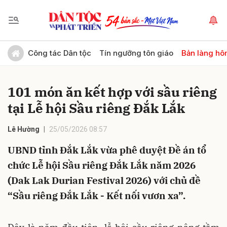
Gửi bình luận
Công tác Dân tộc
Tín ngưỡng tôn giáo
Bản làng hô
101 món ăn kết hợp với sầu riêng
tại Lễ hội Sầu riêng Đắk Lắk
Lê Hường
25/05/2026 08:57
UBND tỉnh Đắk Lắk vừa phê duyệt Đề án tổ
Hủy
Gửi
chức Lễ hội Sầu riêng Đắk Lắk năm 2026
(Dak Lak Durian Festival 2026) với chủ đề
“Sầu riêng Đắk Lắk - Kết nối vươn xa”.