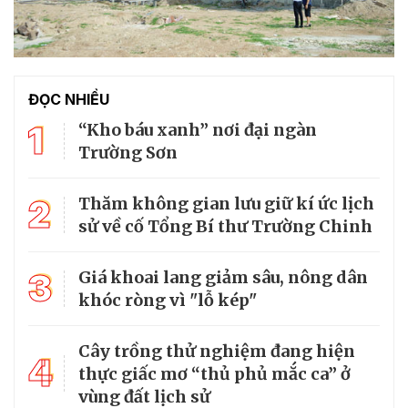
ĐỌC NHIỀU
1
“Kho báu xanh” nơi đại ngàn
Trường Sơn
2
Thăm không gian lưu giữ kí ức lịch
sử về cố Tổng Bí thư Trường Chinh
3
Giá khoai lang giảm sâu, nông dân
khóc ròng vì "lỗ kép"
Cây trồng thử nghiệm đang hiện
4
thực giấc mơ “thủ phủ mắc ca” ở
vùng đất lịch sử