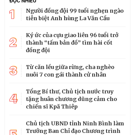
ĐỌC NHIỀU
1
Người đồng đội 99 tuổi nghẹn ngào
tiễn biệt Anh hùng La Văn Cầu
Ký ức của cựu giao liên 96 tuổi trở
2
thành “tấm bản đồ” tìm hài cốt
đồng đội
3
Từ căn lều giữa rừng, cha nghèo
nuôi 7 con gái thành cử nhân
Tổng Bí thư, Chủ tịch nước truy
4
tặng huân chương dũng cảm cho
chiến sĩ Kpă Thiêp
Chủ tịch UBND tỉnh Ninh Bình làm
5
Trưởng Ban Chỉ đạo Chương trình