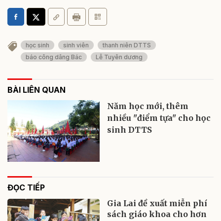
học sinh
sinh viên
thanh niên DTTS
báo công dâng Bác
Lễ Tuyên dương
BÀI LIÊN QUAN
Năm học mới, thêm
nhiều "điểm tựa" cho học
sinh DTTS
ĐỌC TIẾP
Gia Lai đề xuất miễn phí
sách giáo khoa cho hơn