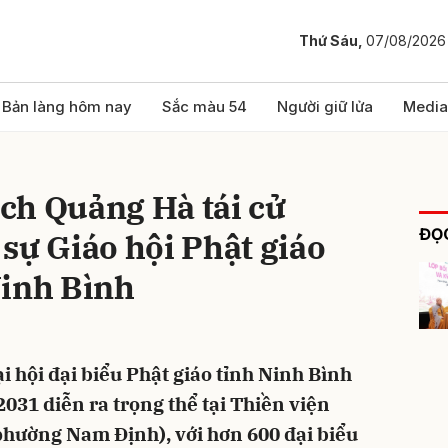
Thứ Sáu,
07/08/2026
bình luận
Bản làng hôm nay
Sắc màu 54
Người giữ lửa
Media
ch Quảng Hà tái cử
ĐỌC
sự Giáo hội Phật giáo
Ninh Bình
Hủy
G
ại hội đại biểu Phật giáo tỉnh Ninh Bình
2031 diễn ra trọng thể tại Thiền viện
hường Nam Định), với hơn 600 đại biểu