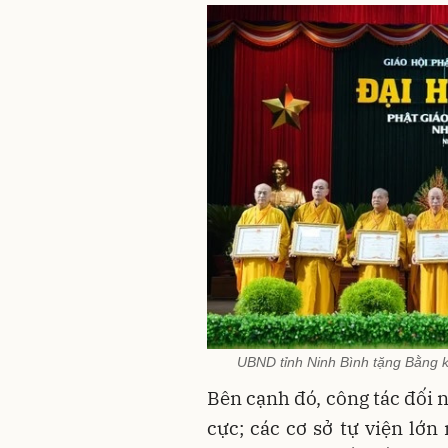
UBND tỉnh Ninh Bình tặng Bằng k
Bên cạnh đó, công tác đối 
cực; các cơ sở tự viện lớ