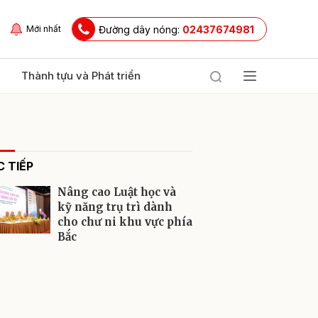
Đường dây nóng:
02437674981
Mới nhất
Thành tựu và Phát triển
 TIẾP
Nâng cao Luật học và
kỹ năng trụ trì dành
cho chư ni khu vực phía
Bắc
ửi