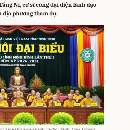
Tăng Ni, cư sĩ cùng đại diện lãnh đạo
à địa phương tham dự.
chủ tọa Đoàn điều hành Đại hội. (Ảnh: Diệu Tường)