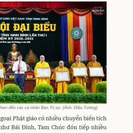
hen đến các cá nhân Ban Trị sự. (Ảnh: Diệu Tường)
ngoại Phật giáo có nhiều chuyển biến tích
n như Bái Đính, Tam Chúc đón tiếp nhiều