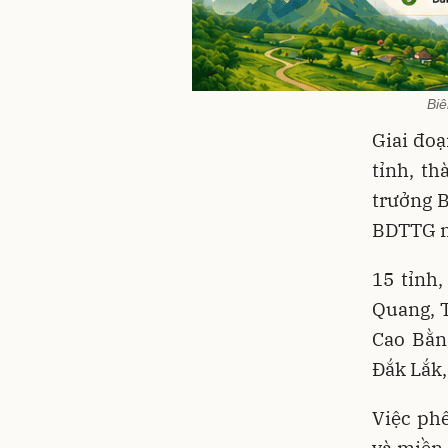
Biê
Giai đoạ
tỉnh, t
trưởng B
BDTTG n
15 tỉnh
Quang, T
Cao Bằn
Đắk Lắk,
Việc ph
và miền 