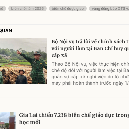
hế
biên chế năm 2026
biên chế được giao
vùng đồng bào DTS và
 QUAN
Bộ Nội vụ trả lời về chính sách 
với người làm tại Ban Chỉ huy q
cấp xã
Theo Bộ Nội vụ, việc thực hiện chí
chế độ đối với người làm việc tại B
quân sự cấp xã nghỉ việc do tổ chứ
máy phải hoàn thành trước ngày 1/
Gia Lai thiếu 7.238 biên chế giáo dục tro
học mới