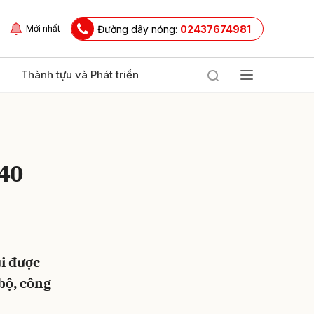
Đường dây nóng:
02437674981
Mới nhất
Thành tựu và Phát triển
840
ửi
i được
bộ, công