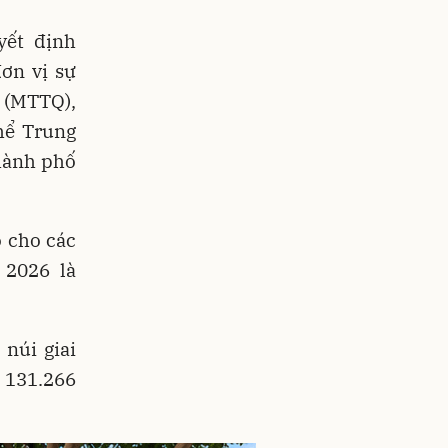
yết định
ơn vị sự
 (MTTQ),
hể Trung
thành phố
o cho các
 2026 là
núi giai
ó 131.266