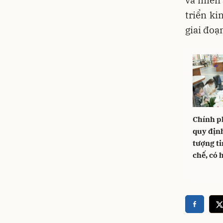
triển ki
giai đoạ
Chính p
quy định
tượng ti
chế, có 