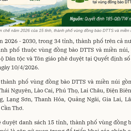
n chế năm 2026 của 15 tỉnh, thành phố vùng đồng bào DTTS và miền 
n 2026 - 2030, trong 34 tỉnh, thành phố trên cả n
hành phố thuộc vùng đồng bào DTTS và miền núi,
ộ Dân tộc và Tôn giáo phê duyệt tại Quyết định s
gày 10/4/2026.
, thành phố vùng đồng bào DTTS và miền núi gồ
hái Nguyên, Lào Cai, Phú Thọ, Lai Châu, Điện Biên
g, Lạng Sơn, Thanh Hóa, Quảng Ngãi, Gia Lai, L
 Cần Thơ.
ê duyệt danh sách 15 tỉnh, thành phố vùng đồng 
núi là căn cứ quan trọng để triển khai các chính 