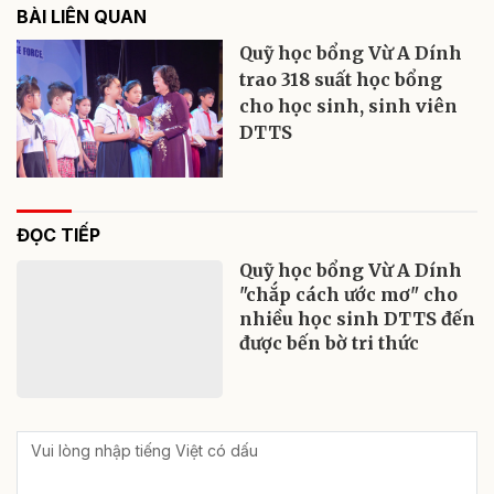
BÀI LIÊN QUAN
Quỹ học bổng Vừ A Dính
trao 318 suất học bổng
cho học sinh, sinh viên
DTTS
ĐỌC TIẾP
Quỹ học bổng Vừ A Dính
"chắp cách ước mơ" cho
nhiều học sinh DTTS đến
được bến bờ tri thức