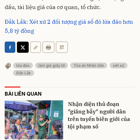
dấu, tài liệu giả của cơ quan, tổ chức.
Đắk Lắk: Xét xử 2 đối tượng giả sổ đỏ lừa đảo hơn
5,8 tỷ đồng
lừa đảo
làm giả giấy tờ
Tòa án Nhân dân
xét xử
Đắk Lắk
BÀI LIÊN QUAN
Nhận diện thủ đoạn
"giăng bẫy" người dân
trên tuyến biên giới của
tội phạm số