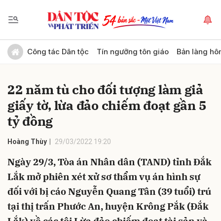
Gửi bình luận
Công tác Dân tộc
Tín ngưỡng tôn giáo
Bản làng hô
22 năm tù cho đối tượng làm giả
giấy tờ, lừa đảo chiếm đoạt gần 5
tỷ đồng
Hoàng Thùy
29/03/2022 19:20
Hủy
Gửi
Ngày 29/3, Tòa án Nhân dân (TAND) tỉnh Đắk
Lắk mở phiên xét xử sơ thẩm vụ án hình sự
đối với bị cáo Nguyễn Quang Tân (39 tuổi) trú
tại thị trấn Phước An, huyện Krông Pắk (Đắk