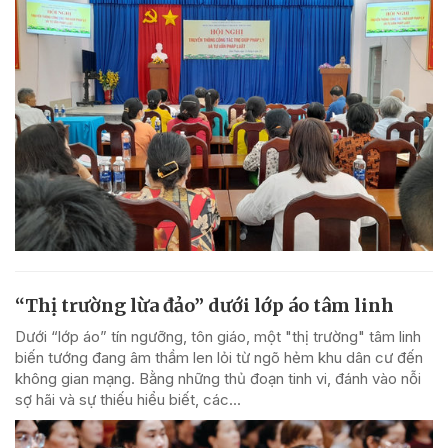
“Thị trường lừa đảo” dưới lớp áo tâm linh
Dưới “lớp áo” tín ngưỡng, tôn giáo, một "thị trường" tâm linh
biến tướng đang âm thầm len lỏi từ ngõ hẻm khu dân cư đến
không gian mạng. Bằng những thủ đoạn tinh vi, đánh vào nỗi
sợ hãi và sự thiếu hiểu biết, các...