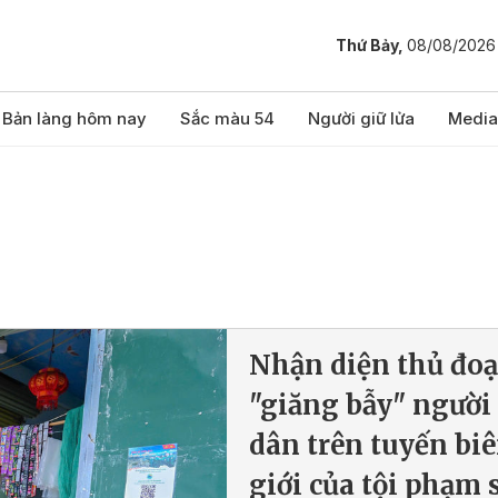
Thứ Bảy,
08/08/2026
Bản làng hôm nay
Sắc màu 54
Người giữ lửa
Media
Nhận diện thủ đo
"giăng bẫy" người
dân trên tuyến bi
giới của tội phạm 