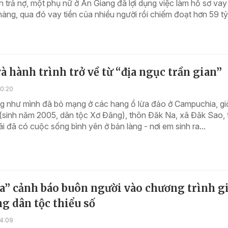
n trả nợ, một phụ nữ ở An Giang đã lợi dụng việc làm hồ sơ va
àng, qua đó vay tiền của nhiều người rồi chiếm đoạt hơn 59 t
à hành trình trở về từ “địa ngục trần gian”
10:20
g như mình đã bỏ mạng ở các hang ổ lừa đảo ở Campuchia, gi
(sinh năm 2005, dân tộc Xơ Đăng), thôn Đăk Na, xã Đăk Sao, 
 đã có cuộc sống bình yên ở bản làng - nơi em sinh ra...
a” cảnh báo buôn người vào chương trình g
g dân tộc thiểu số
14:09