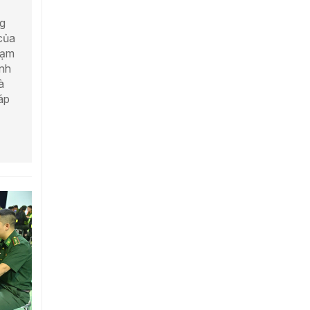
ng
của
hạm
inh
à
áp