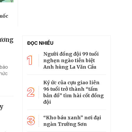
quốc
rương
ĐỌC NHIỀU
Người đồng đội 99 tuổi
1
nghẹn ngào tiễn biệt
Anh hùng La Văn Cầu
 báo
thức
Ký ức của cựu giao liên
2
96 tuổi trở thành “tấm
bản đồ” tìm hài cốt đồng
đội
ay
3
“Kho báu xanh” nơi đại
ngàn Trường Sơn