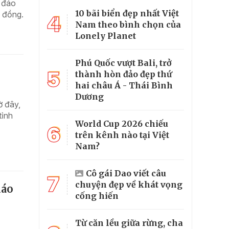
y đáo
10 bãi biển đẹp nhất Việt
ỷ đồng.
4
Nam theo bình chọn của
Lonely Planet
Phú Quốc vượt Bali, trở
5
thành hòn đảo đẹp thứ
hai châu Á - Thái Bình
Dương
ờ đây,
tỉnh
World Cup 2026 chiếu
6
trên kênh nào tại Việt
Nam?
Cô gái Dao viết câu
7
chuyện đẹp về khát vọng
iáo
cống hiến
Từ căn lều giữa rừng, cha