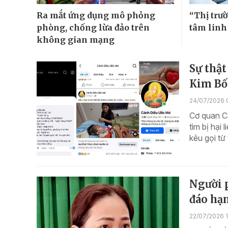
Ra mắt ứng dụng mô phỏng
“Thị trườ
phòng, chống lừa đảo trên
tâm linh
không gian mạng
Sự thật
Kim Bố
24/07/2026 
Cơ quan Cả
tìm bị hại
kêu gọi t
Người p
đáo hạ
22/07/2026 