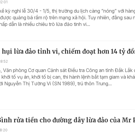
2:01
ề kỳ nghỉ lễ 30/4 - 1/5, thị trường du lịch càng “nóng” với hàng
ẻ được quảng bá rầm rộ trên mạng xã hội. Tuy nhiên, đằng sau
 hấp dẫn là nhiều chiêu trò lừa đảo tinh vi...
 hụi lừa đảo tỉnh vi, chiếm đoạt hơn 14 tỷ đ
18:52
, Văn phòng Cơ quan Cảnh sát Điều tra Công an tỉnh Đắk Lắk 
 khởi tố vụ án, khởi tố bị can, thi hành lệnh bắt tạm giam và kh
với Nguyễn Thị Tường Vi (SN 1989), trú thôn Trung...
ình rửa tiền cho đường dây lừa đảo của Mr 
8:20