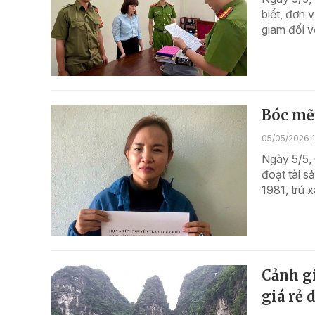
biết, đơn 
giam đối v
Bóc mẽ 
05/05/2026 
Ngày 5/5, 
đoạt tài s
1981, trú 
Cảnh gi
giá rẻ d