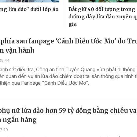
ng lừa đảo” dưới lớp áo
Bắt giữ 40 đối tượng trong
đường dây lừa đảo xuyên 
gia
 phía sau fanpage 'Cánh Diều Ước Mơ' do T
n vận hành
09:44
nh sát điều tra, Công an tỉnh Tuyên Quang vừa phát đi thông
 liên quan đến vụ án lừa đảo chiếm đoạt tài sản thông qua hình 
ừ thiện qua Fanpage "Cánh Diều Ước Mơ".
hụ nữ lừa đảo hơn 59 tỷ đồng bằng chiêu v
n ngân hàng
17:29