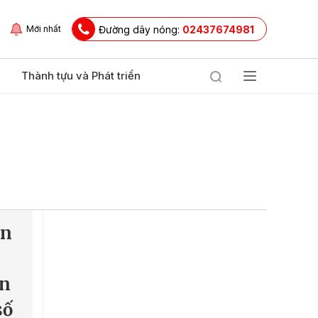
Đường dây nóng:
02437674981
Mới nhất
Thành tựu và Phát triển
ạn
ên
số