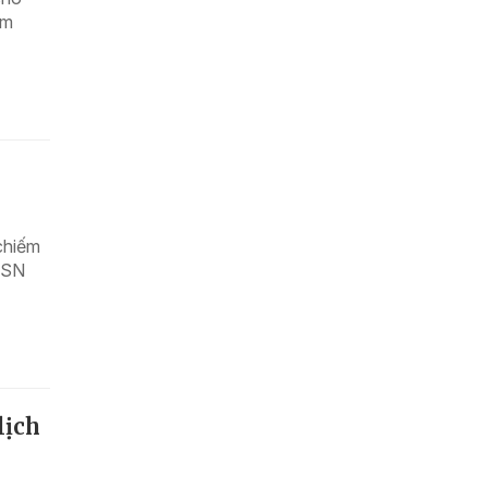
ạm
chiếm
 (SN
lịch