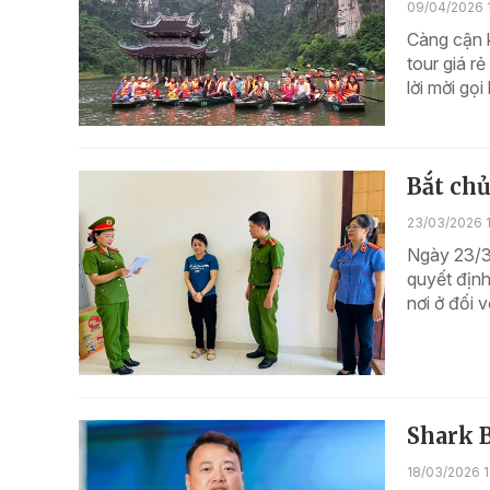
09/04/2026 1
Càng cận k
tour giá r
lời mời gọi
Bắt chủ
23/03/2026 
Ngày 23/3
quyết định
nơi ở đối 
Shark B
18/03/2026 1