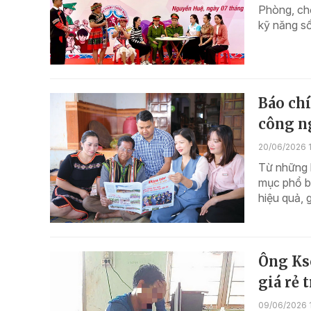
Phòng, ch
kỹ năng s
Báo chí
công n
20/06/2026 
Từ những 
mục phổ bi
hiệu quả, 
Ông Kso
giá rẻ
09/06/2026 