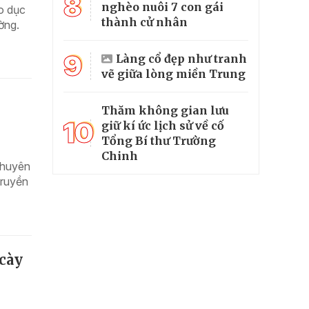
8
nghèo nuôi 7 con gái
o dục
thành cử nhân
ờng.
9
Làng cổ đẹp như tranh
vẽ giữa lòng miền Trung
Thăm không gian lưu
10
giữ kí ức lịch sử về cố
Tổng Bí thư Trường
Chinh
chuyên
truyền
 cày