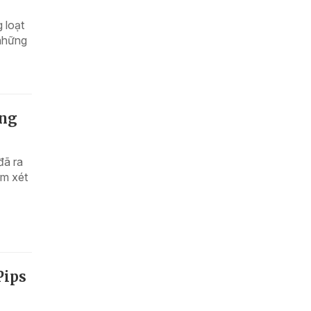
 loạt
 những
ồng
đã ra
ám xét
Pips