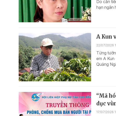
Do cần tiề
hạn ngân h
A Kun v
22/07/2026 
Từng tưởn
em A Kun 
Quảng Ngãi
“Mã hó
dục vùn
17/07/2026 