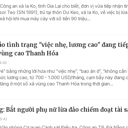
Công an xã Ia Ko, tỉnh Gia Lai cho biết, đơn vị vừa tiếp nhận ti
or Teo (SN 1991), trú tại thôn Dư Keo, xã Ia Ko, về việc bị lừ
ã hội khi mua máy cày với số tiền 90 triệu...
o tình trạng "việc nhẹ, lương cao" đang tiế
 vùng cao Thanh Hóa
9:45
ẽ” bằng những lời hứa như “việc nhẹ”, “bao ăn ở”, “không cần
 mức lương cao, từ 700 - 1.000 USD/tháng, cạm bẫy này đang 
tăng ở một số xã vùng cao Thanh Hóa trong thời gian...
: Bắt người phụ nữ lừa đảo chiếm đoạt tài 
5:42
 Văn phòng Cơ quan Cảnh sát Điều tra, Công an TP. Đà Nẵng 