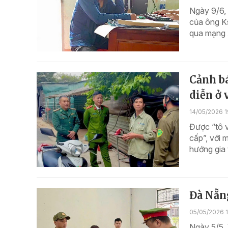
Ngày 9/6, 
của ông Ks
qua mạng x
Cảnh bá
diễn ở
14/05/2026 1
Được “tô v
cấp”, với
hướng gia 
Đà Nẵng
05/05/2026 1
Ngày 5/5,