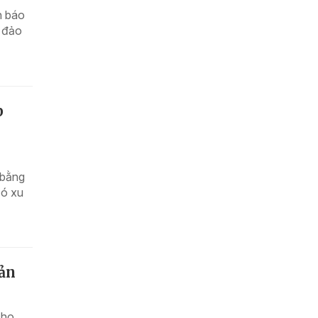
n báo
a đảo
p
 bằng
có xu
sản
cho