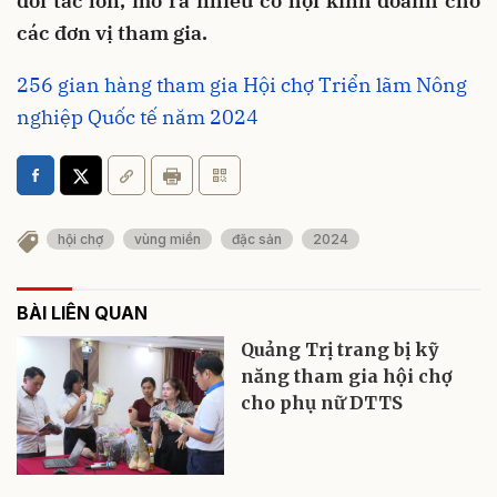
đối tác lớn, mở ra nhiều cơ hội kinh doanh cho
các đơn vị tham gia.
256 gian hàng tham gia Hội chợ Triển lãm Nông
nghiệp Quốc tế năm 2024
hội chợ
vùng miền
đặc sản
2024
BÀI LIÊN QUAN
Quảng Trị trang bị kỹ
năng tham gia hội chợ
cho phụ nữ DTTS