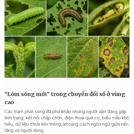
“Lõm sóng mới” trong chuyển đổi số ở vùng
cao
Các trạm phát sóng đã phủ khắp nhưng người dân đang gặp
tình trạng: kết nối chập chờn, điện thoại quá cũ, biểu mẫu khó
hiểu, dữ liệu chưa liên thông, khoảng cách ngôn ngữ giữa nền
tảng và người dùng.