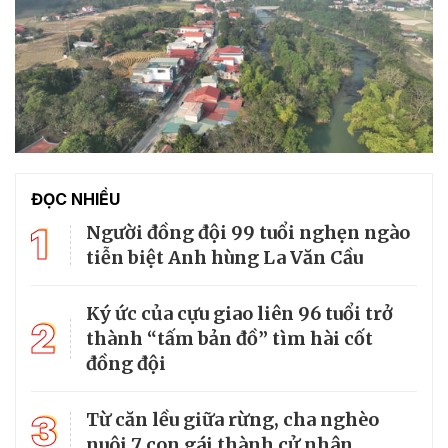
ĐỌC NHIỀU
1
Người đồng đội 99 tuổi nghẹn ngào
tiễn biệt Anh hùng La Văn Cầu
Ký ức của cựu giao liên 96 tuổi trở
2
thành “tấm bản đồ” tìm hài cốt
đồng đội
3
Từ căn lều giữa rừng, cha nghèo
nuôi 7 con gái thành cử nhân