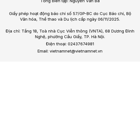
Tổng biên tập: Nguyễn Văn Bá
Giấy phép hoạt động báo chí số 57/GP-BC do Cục Báo chí, Bộ
Văn hóa, Thể thao và Du lịch cấp ngày 06/11/2025.
Địa chỉ: Tầng 18, Toà nhà Cục Viễn thông (VNTA), 68 Dương Đình
Nghệ, phường Cầu Giấy, TP. Hà Nội.
Điện thoại: 02437674981
Email: vietnamnet@vietnamnet.vn