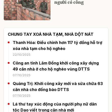
người có công
CHUNG TAY XOÁ NHÀ TẠM, NHÀ DỘT NÁT
Thanh Hóa: Điều chỉnh hơn 117 tỷ đồng hỗ trợ
xóa nhà tạm cho hộ nghèo
22/10/2025
Công an tỉnh Lâm Đồng khởi công xây dựng
49 căn nhà ở cho hộ nghèo vùng DTTS
07/10/2025
Quảng Trị: Khởi công xây mới và sửa chữa 63
căn nhà cho đồng bào DTTS
07/10/2025
Lá thư tay xúc động của người phụ nữ dân
tộc Dao viết trong căn nhà mới