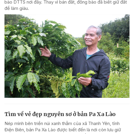
bào DTTS nơi đây. Thay vì bán đất, đồng bào đã biết giữ đất
để làm giàu.
Tìm về vẻ đẹp nguyên sơ ở bản Pa Xa Lào
Nép mình bên triền núi xanh thẳm của xã Thanh Yên, tỉnh
Điện Biên, bản Pa Xa Lào được biết đến là nơi còn lưu giữ