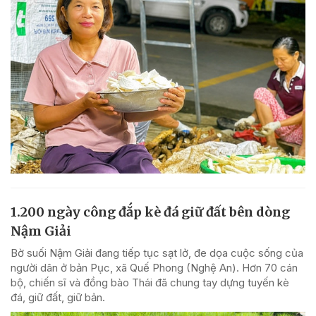
1.200 ngày công đắp kè đá giữ đất bên dòng
Nậm Giải
Bờ suối Nậm Giải đang tiếp tục sạt lở, đe dọa cuộc sống của
người dân ở bản Pục, xã Quế Phong (Nghệ An). Hơn 70 cán
bộ, chiến sĩ và đồng bào Thái đã chung tay dựng tuyến kè
đá, giữ đất, giữ bản.