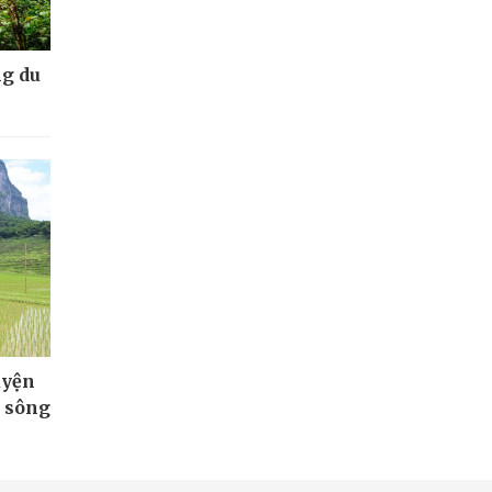
g du
uyện
n sông