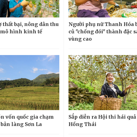
 thất bại, nông dân thu
Người phụ nữ Thanh Hóa 
ừ mô hình kinh tế
củ "chống đói" thành đặc 
vùng cao
n vốn quốc gia chạm
Sắp diễn ra Hội thi hái quả
 bản làng Sơn La
Hồng Thái