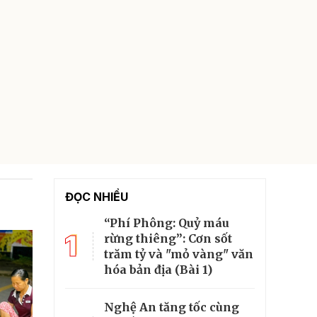
ĐỌC NHIỀU
“Phí Phông: Quỷ máu
1
rừng thiêng”: Cơn sốt
trăm tỷ và "mỏ vàng" văn
hóa bản địa (Bài 1)
Nghệ An tăng tốc cùng