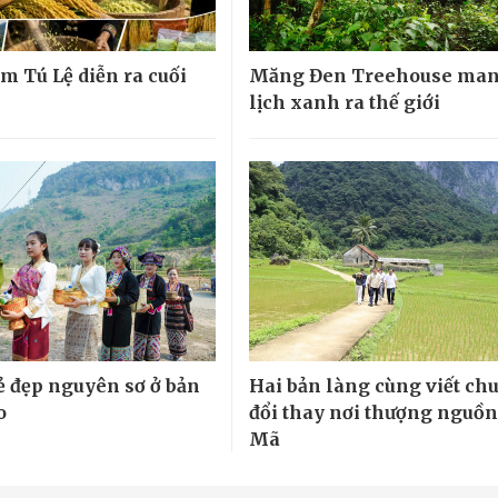
m Tú Lệ diễn ra cuối
Măng Đen Treehouse man
lịch xanh ra thế giới
ẻ đẹp nguyên sơ ở bản
Hai bản làng cùng viết ch
o
đổi thay nơi thượng nguồ
Mã