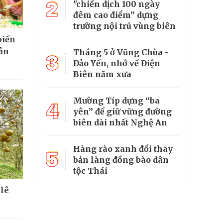
2
"chiến dịch 100 ngày
đêm cao điểm” dựng
trường nội trú vùng biên
biến
sản
Tháng 5 ở Vũng Chùa -
3
Đảo Yến, nhớ về Điện
Biên năm xưa
Mường Típ dựng “ba
4
yên” để giữ vững đường
biên dài nhất Nghệ An
Hàng rào xanh đổi thay
5
bản làng đồng bào dân
tộc Thái
 lê