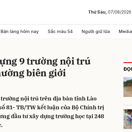
Thứ Sáu,
07/08/2026
bình luận
Bản làng hôm nay
Sắc màu 54
Người giữ lửa
Media
dựng 9 trường nội trú
ĐỌC
hường biên giới
 trường nội trú trên địa bàn tỉnh Lào
Hủy
G
ố 81- TB/TW kết luận của Bộ Chính trị
ơng đầu tư xây dựng trường học tại 248
c.