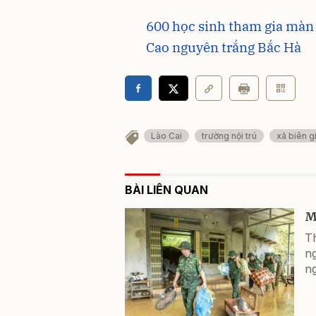
600 học sinh tham gia màn 
Cao nguyên trắng Bắc Hà
Lào Cai
trường nội trú
xã biên gi
BÀI LIÊN QUAN
M
T
ng
ng