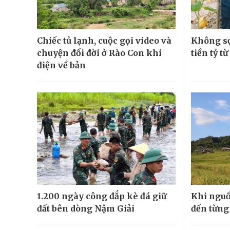
Chiếc tủ lạnh, cuộc gọi video và
Không sợ
chuyện đổi đời ở Rào Con khi
tiền tỷ t
điện về bản
1.200 ngày công đắp kè đá giữ
Khi nguồ
đất bên dòng Nậm Giải
đến từng