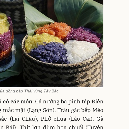
của đồng bào Thái vùng Tây Bắc
ộ có các món
: Cá nướng ba pinh tập Điện
ng mắc mật (Lạng Sơn), Trâu gác bếp Mèo
sắc (Lai Châu), Phở chua (Lào Cai), Gà
n Bái), Thịt lợn đùm hoa chuối (Tuyên