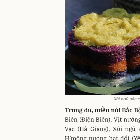
Xôi ngũ sắc 
Trung du, miền núi Bắc B
Biên (Điện Biên), Vịt nướ
Vạc (Hà Giang), Xôi ngũ 
H’mông nướng hạt dổi (Yê