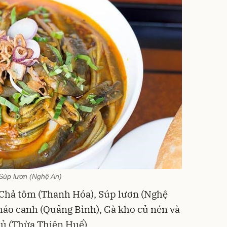
Súp lươn (Nghệ An)
Chả tôm (Thanh Hóa), Súp lươn (Nghệ
Cháo canh (Quảng Bình), Gà kho củ nén và
hủ (Thừa Thiên Huế).