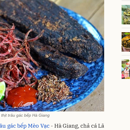
thịt trâu gác bếp Hà Giang
trâu gác bếp Mèo Vạc
- Hà Giang, chả cá Lã