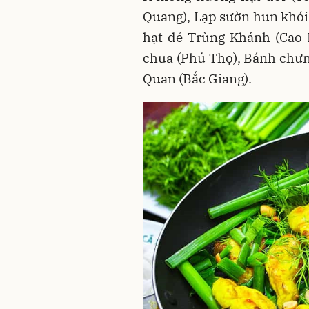
Quang), Lạp sườn hun khói 
hạt dẻ Trùng Khánh (Cao B
chua (Phú Thọ), Bánh chư
Quan (Bắc Giang).