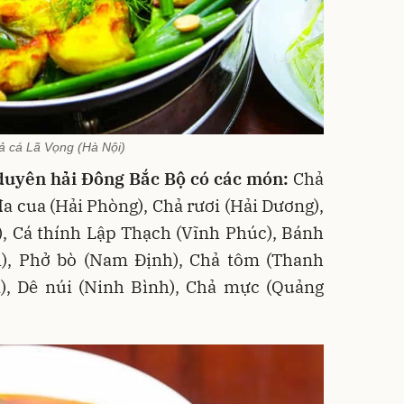
ả cá Lã Vọng (Hà Nội)
uyên hải Đông Bắc Bộ có các món:
Chả
đa cua (Hải Phòng), Chả rươi (Hải Dương),
, Cá thính Lập Thạch (Vĩnh Phúc), Bánh
), Phở bò (Nam Định), Chả tôm (Thanh
, Dê núi (Ninh Bình), Chả mực (Quảng