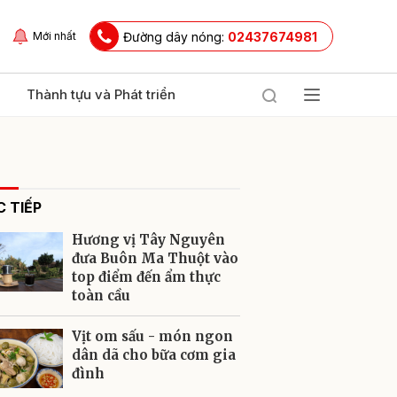
Đường dây nóng:
02437674981
Mới nhất
Thành tựu và Phát triển
 TIẾP
Hương vị Tây Nguyên
đưa Buôn Ma Thuột vào
top điểm đến ẩm thực
toàn cầu
ửi
Vịt om sấu - món ngon
dân dã cho bữa cơm gia
đình