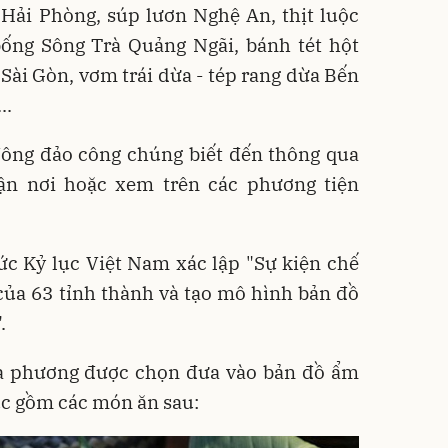
Hải Phòng, súp lươn Nghệ An, thịt luộc
ống Sông Trà Quảng Ngãi, bánh tét hột
ài Gòn, vơm trái dừa - tép rang dừa Bến
..
ng đảo công chúng biết đến thông qua
ận nơi hoặc xem trên các phương tiện
c Kỷ lục Việt Nam xác lập "Sự kiện chế
của 63 tỉnh thành và tạo mô hình bản đồ
.
a phương được chọn đưa vào bản đồ ẩm
ục gồm các món ăn sau: