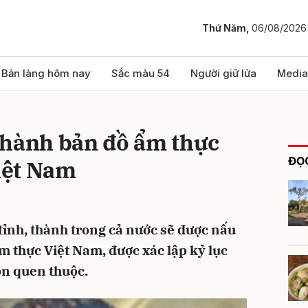
Thứ Năm,
06/08/2026
bình luận
Bản làng hôm nay
Sắc màu 54
Người giữ lửa
Media
thành bản đồ ẩm thực
ĐỌC
Việt Nam
tỉnh, thành trong cả nước sẽ được nấu
Hủy
G
m thực Việt Nam, được xác lập kỷ lục
n quen thuộc.