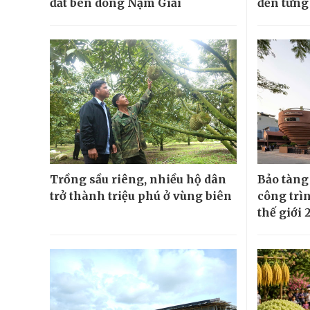
đất bên dòng Nậm Giải
đến từng
Trồng sầu riêng, nhiều hộ dân
Bảo tàng
trở thành triệu phú ở vùng biên
công trì
thế giới 