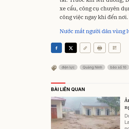
xe cẩu, công cụ chuyên dụn
công việc ngay khi đến nơi.
Nước mắt người dân vùng l
điện lực
Quảng Ninh
bão số 10
BÀI LIÊN QUAN
Ả
n
Do
L
ng