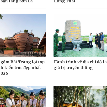
 bản làng Sơn La
Hồng Thái
 gốm Bát Tràng lọt top
Hành trình về địa chỉ đỏ la
nh kiến trúc đẹp nhất
giá trị truyền thống
2026