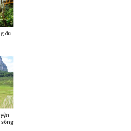
g du
uyện
n sông