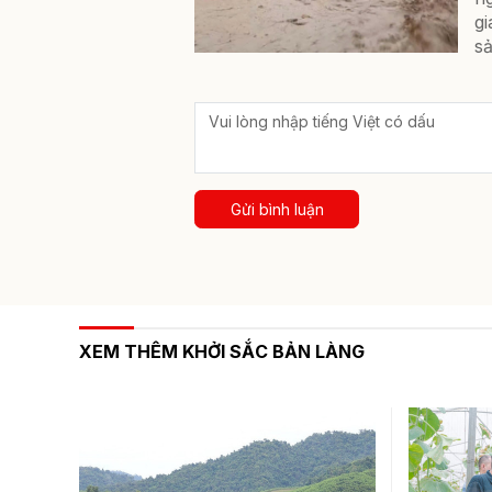
gi
sả
Gửi bình luận
XEM THÊM KHỞI SẮC BẢN LÀNG