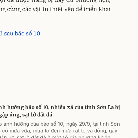
g cùng các vật tư thiết yếu để triển khai
ũ sau bão số 10
nh hưởng bão số 10, nhiều xã của tỉnh Sơn La bị
gập úng, sạt lở đất đá
 ảnh hưởng của bão số 10, ngày 29/9, tại tỉnh Sơn
a có mưa vừa, mưa to đến mưa rất to và dông, gây
ập lụt, sạt lở đất đá ở một số địa phương khiến