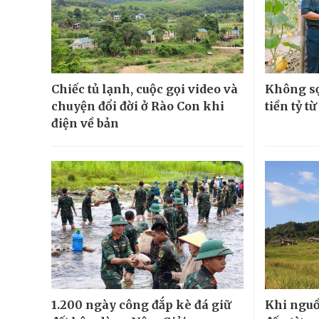
Chiếc tủ lạnh, cuộc gọi video và
Không sợ
chuyện đổi đời ở Rào Con khi
tiền tỷ t
điện về bản
1.200 ngày công đắp kè đá giữ
Khi nguồ