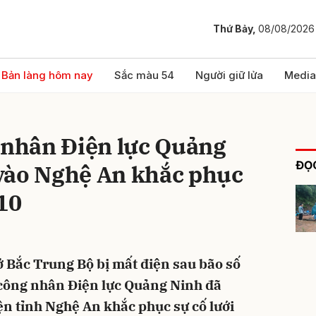
Thứ Bảy,
08/08/2026
bình luận
Bản làng hôm nay
Sắc màu 54
Người giữ lửa
Media
 nhân Điện lực Quảng
ĐỌC
vào Nghệ An khắc phục
10
Hủy
G
ở Bắc Trung Bộ bị mất điện sau bão số
, công nhân Điện lực Quảng Ninh đã
ện tỉnh Nghệ An khắc phục sự cố lưới