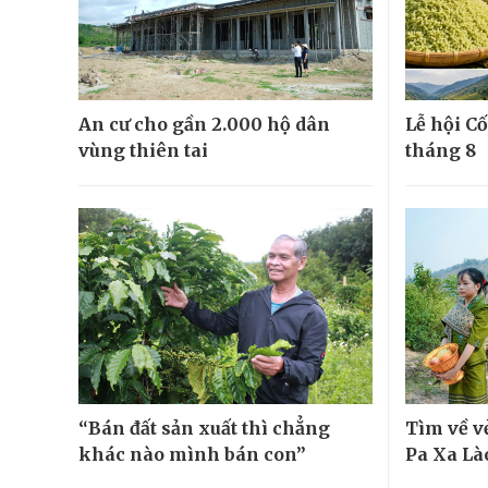
An cư cho gần 2.000 hộ dân
Lễ hội Cố
vùng thiên tai
tháng 8
“Bán đất sản xuất thì chẳng
Tìm về v
khác nào mình bán con”
Pa Xa Là