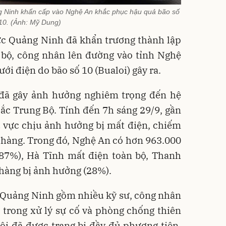
g Ninh khẩn cấp vào Nghệ An khắc phục hậu quả bão số
10. (Ảnh: Mỹ Dung)
lực Quảng Ninh đã khẩn trương thành lập
 bộ, công nhân lên đường vào tỉnh Nghệ
ưới điện do bão số 10 (Bualoi) gây ra.
đã gây ảnh hưởng nghiêm trọng đến hệ
Bắc Trung Bộ. Tính đến 7h sáng 29/9, gần
u vực chịu ảnh hưởng bị mất điện, chiếm
hàng. Trong đó, Nghệ An có hơn 963.000
(87%), Hà Tĩnh mất điện toàn bộ, Thanh
hàng bị ảnh hưởng (28%).
c Quảng Ninh gồm nhiều kỹ sư, công nhân
 trong xử lý sự cố và phòng chống thiên
Đội đã được trang bị đầy đủ phương tiện,