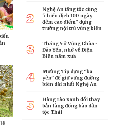
Nghệ An tăng tốc cùng
2
"chiến dịch 100 ngày
đêm cao điểm” dựng
trường nội trú vùng biên
biến
sản
Tháng 5 ở Vũng Chùa -
3
Đảo Yến, nhớ về Điện
Biên năm xưa
Mường Típ dựng “ba
4
yên” để giữ vững đường
biên dài nhất Nghệ An
Hàng rào xanh đổi thay
5
bản làng đồng bào dân
tộc Thái
 lê