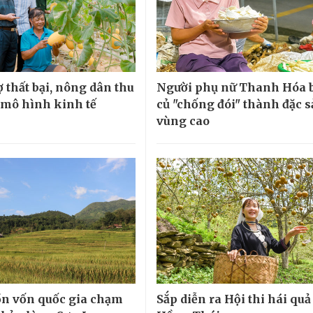
 thất bại, nông dân thu
Người phụ nữ Thanh Hóa 
ừ mô hình kinh tế
củ "chống đói" thành đặc 
vùng cao
n vốn quốc gia chạm
Sắp diễn ra Hội thi hái quả