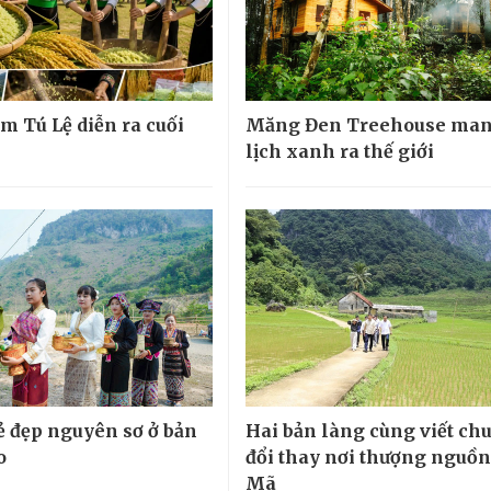
m Tú Lệ diễn ra cuối
Măng Đen Treehouse man
lịch xanh ra thế giới
ẻ đẹp nguyên sơ ở bản
Hai bản làng cùng viết ch
o
đổi thay nơi thượng nguồ
Mã