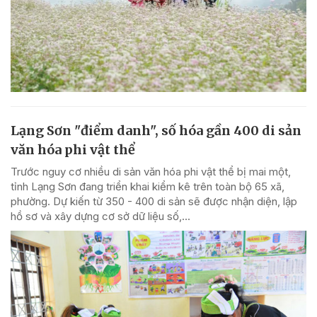
Lạng Sơn "điểm danh", số hóa gần 400 di sản
văn hóa phi vật thể
Trước nguy cơ nhiều di sản văn hóa phi vật thể bị mai một,
tỉnh Lạng Sơn đang triển khai kiểm kê trên toàn bộ 65 xã,
phường. Dự kiến từ 350 - 400 di sản sẽ được nhận diện, lập
hồ sơ và xây dựng cơ sở dữ liệu số,...