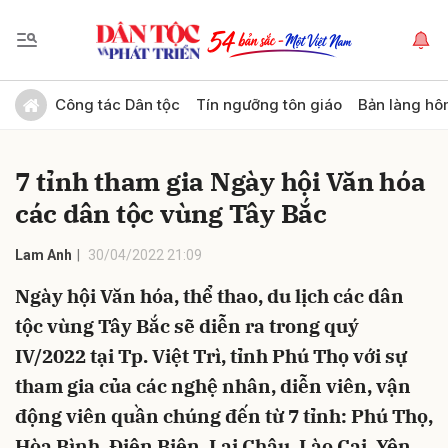
Gửi bình luận
Công tác Dân tộc
Tín ngưỡng tôn giáo
Bản làng hô
7 tỉnh tham gia Ngày hội Văn hóa
các dân tộc vùng Tây Bắc
Lam Anh
30/04/2022 21:09
Ngày hội Văn hóa, thể thao, du lịch các dân
Hủy
Gửi
tộc vùng Tây Bắc sẽ diễn ra trong quý
IV/2022 tại Tp. Việt Trì, tỉnh Phú Thọ với sự
tham gia của các nghệ nhân, diễn viên, vận
động viên quần chúng đến từ 7 tỉnh: Phú Thọ,
Hòa Bình, Điện Biên, Lai Châu, Lào Cai, Yên