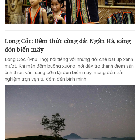
Long Cốc: Đêm thức cùng dải Ngân Hà, sáng
đón biển mây
Long Cốc (Phú Thọ) nổi tiếng với những đồi chè bát úp xanh
mướt. Khi màn đêm buông xuống, nơi đây trở thành điểm săn
ảnh thiên văn, sáng sớm lại đón biển mây, mang đến trải
nghiệm trọn vẹn từ đêm đến bình minh.