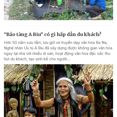
“Bảo tàng A Biu” có gì hấp dẫn du khách?
Hơn 50 năm sưu tầm, lưu giữ và truyền dạy văn hóa Ba Na,
Nghệ nhân Ưu tú A Biu đã xây dựng được không gian văn hóa
ngay tại nhà với nhiều di sản, hoạt động văn hóa đặc sắc thu
hút du khách, tạo sinh kế cho người...