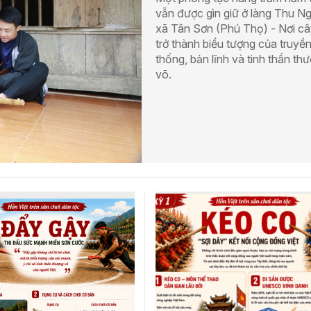
vẫn được gìn giữ ở làng Thu N
xã Tân Sơn (Phú Thọ) - Nơi c
trở thành biểu tượng của truyề
thống, bản lĩnh và tinh thần th
võ.