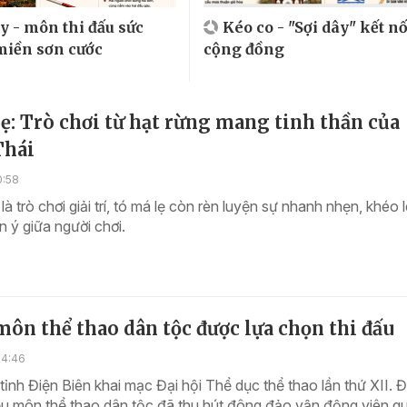
y - môn thi đấu sức
Kéo co - "Sợi dây" kết nố
iền sơn cước
cộng đồng
ẹ: Trò chơi từ hạt rừng mang tinh thần của
Thái
0:58
là trò chơi giải trí, tó má lẹ còn rèn luyện sự nhanh nhẹn, khéo 
n ý giữa người chơi.
ôn thể thao dân tộc được lựa chọn thi đấu
14:46
tỉnh Điện Biên khai mạc Đại hội Thể dục thể thao lần thứ XII. 
ều môn thể thao dân tộc đã thu hút đông đảo vận động viên q