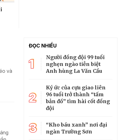
i
ĐỌC NHIỀU
Người đồng đội 99 tuổi
1
nghẹn ngào tiễn biệt
Anh hùng La Văn Cầu
léo và
Ký ức của cựu giao liên
2
96 tuổi trở thành “tấm
bản đồ” tìm hài cốt đồng
đội
3
“Kho báu xanh” nơi đại
ngàn Trường Sơn
Đáng
uần