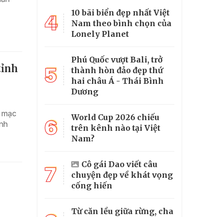
10 bãi biển đẹp nhất Việt
4
Nam theo bình chọn của
Lonely Planet
Phú Quốc vượt Bali, trở
tỉnh
5
thành hòn đảo đẹp thứ
hai châu Á - Thái Bình
Dương
i mạc
World Cup 2026 chiếu
6
ỉnh
trên kênh nào tại Việt
Nam?
Cô gái Dao viết câu
7
chuyện đẹp về khát vọng
cống hiến
Từ căn lều giữa rừng, cha