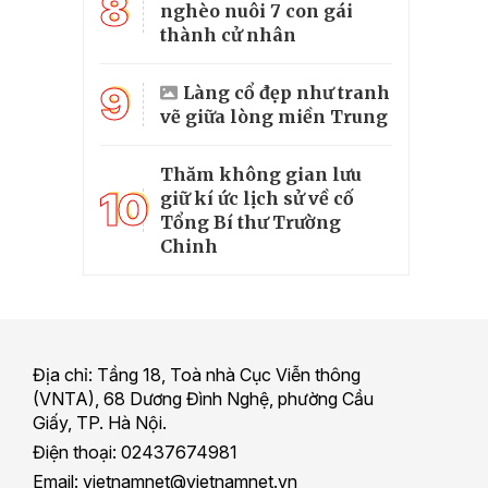
8
nghèo nuôi 7 con gái
thành cử nhân
9
Làng cổ đẹp như tranh
vẽ giữa lòng miền Trung
Thăm không gian lưu
10
giữ kí ức lịch sử về cố
Tổng Bí thư Trường
Chinh
Địa chỉ: Tầng 18, Toà nhà Cục Viễn thông
(VNTA), 68 Dương Đình Nghệ, phường Cầu
Giấy, TP. Hà Nội.
Điện thoại: 02437674981
Email: vietnamnet@vietnamnet.vn