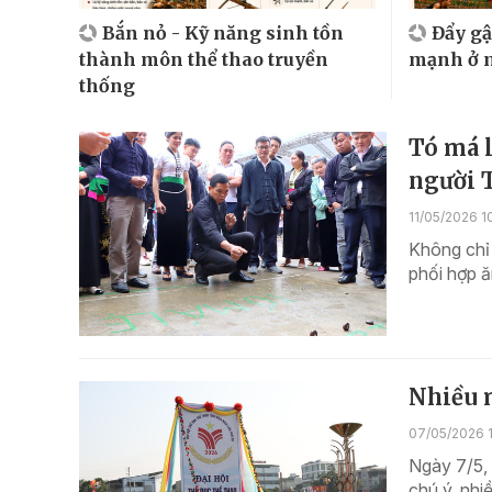
Bắn nỏ - Kỹ năng sinh tồn
Đẩy gậ
thành môn thể thao truyền
mạnh ở m
thống
Tó má l
người 
11/05/2026 1
Không chỉ 
phối hợp ă
Nhiều m
07/05/2026 
Ngày 7/5, 
chú ý, nhi