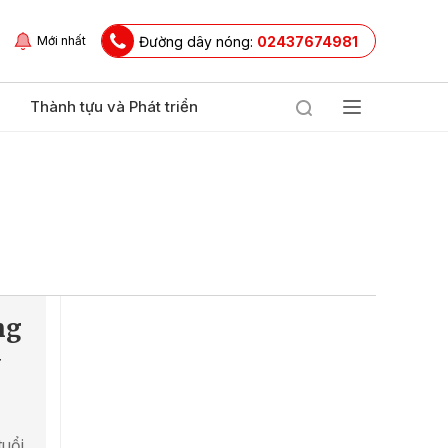
Đường dây nóng:
02437674981
Mới nhất
Thành tựu và Phát triển
ng
y
tuổi