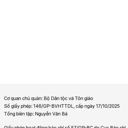
Cơ quan chủ quản: Bộ Dân tộc và Tôn giáo
Số giấy phép: 146/GP-BVHTTDL, cấp ngày 17/10/2025
Tổng biên tập: Nguyễn Văn Bá
Giấy phép hoạt động báo chí số 57/GP-BC do Cục Báo chí,