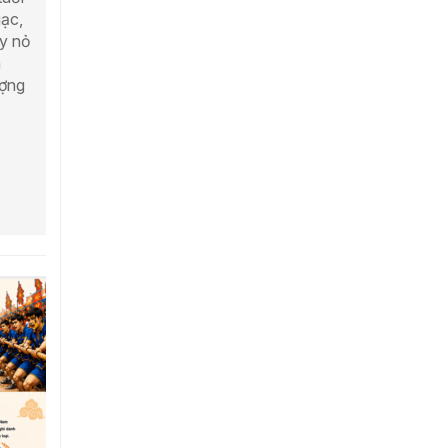
gạc,
ây nỏ
n
ượng