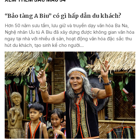
“Bảo tàng A Biu” có gì hấp dẫn du khách?
Hơn 50 năm sưu tầm, lưu giữ và truyền dạy văn hóa Ba Na,
Nghệ nhân Ưu tú A Biu đã xây dựng được không gian văn hóa
ngay tại nhà với nhiều di sản, hoạt động văn hóa đặc sắc thu
hút du khách, tạo sinh kế cho người...