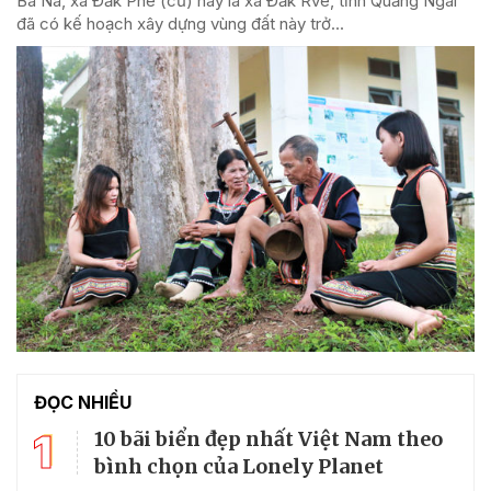
Ba Na, xã Đăk Pne (cũ) nay là xã Đăk Rve, tỉnh Quảng Ngãi
đã có kế hoạch xây dựng vùng đất này trở...
ĐỌC NHIỀU
1
10 bãi biển đẹp nhất Việt Nam theo
bình chọn của Lonely Planet