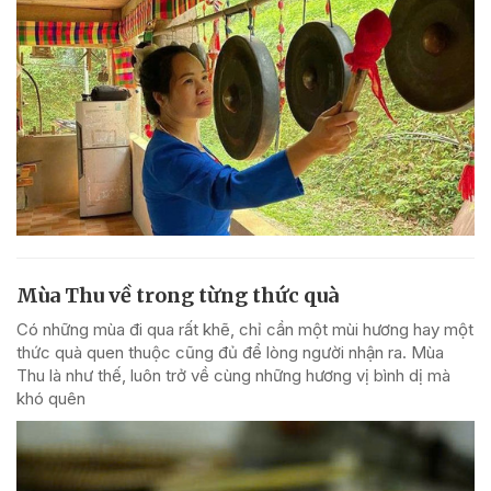
Mùa Thu về trong từng thức quà
Có những mùa đi qua rất khẽ, chỉ cần một mùi hương hay một
thức quà quen thuộc cũng đủ để lòng người nhận ra. Mùa
Thu là như thế, luôn trở về cùng những hương vị bình dị mà
khó quên