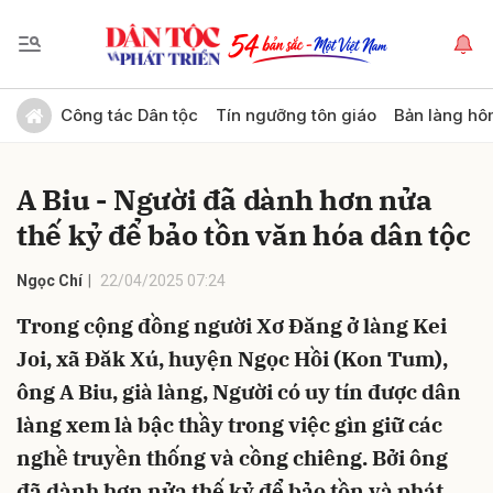
Gửi bình luận
Công tác Dân tộc
Tín ngưỡng tôn giáo
Bản làng hô
A Biu - Người đã dành hơn nửa
thế kỷ để bảo tồn văn hóa dân tộc
Ngọc Chí
22/04/2025 07:24
Trong cộng đồng người Xơ Đăng ở làng Kei
Hủy
Gửi
Joi, xã Đăk Xú, huyện Ngọc Hồi (Kon Tum),
ông A Biu, già làng, Người có uy tín được dân
làng xem là bậc thầy trong việc gìn giữ các
nghề truyền thống và cồng chiêng. Bởi ông
đã dành hơn nửa thế kỷ để bảo tồn và phát