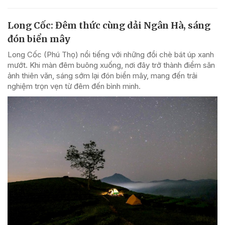
Long Cốc: Đêm thức cùng dải Ngân Hà, sáng
đón biển mây
Long Cốc (Phú Thọ) nổi tiếng với những đồi chè bát úp xanh
mướt. Khi màn đêm buông xuống, nơi đây trở thành điểm săn
ảnh thiên văn, sáng sớm lại đón biển mây, mang đến trải
nghiệm trọn vẹn từ đêm đến bình minh.