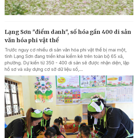
Lạng Sơn "điểm danh", số hóa gần 400 di sản
văn hóa phi vật thể
Trước nguy cơ nhiều di sản văn hóa phi vật thể bị mai một,
tỉnh Lạng Sơn đang triển khai kiểm kê trên toàn bộ 65 xã,
phường. Dự kiến từ 350 - 400 di sản sẽ được nhận diện, lập
hồ sơ và xây dựng cơ sở dữ liệu số,...