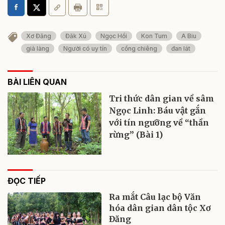
Xơ Đăng
Đăk Xú
Ngọc Hồi
Kon Tum
A Biu
già làng
Người có uy tín
cồng chiêng
đan lát
BÀI LIÊN QUAN
Tri thức dân gian về sâm
Ngọc Linh: Báu vật gắn
với tín ngưỡng về “thần
rừng” (Bài 1)
ĐỌC TIẾP
Ra mắt Câu lạc bộ Văn
hóa dân gian dân tộc Xơ
Đăng