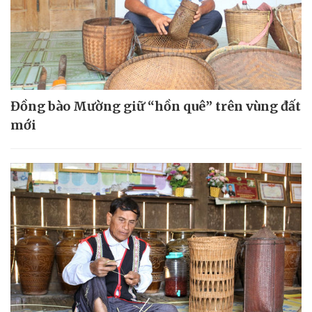
Đồng bào Mường giữ “hồn quê” trên vùng đất
mới