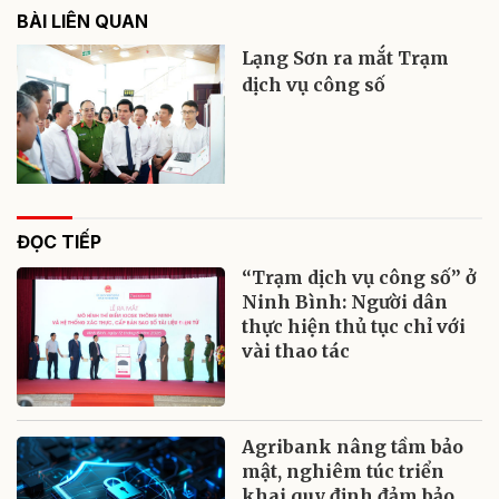
BÀI LIÊN QUAN
Lạng Sơn ra mắt Trạm
dịch vụ công số
ĐỌC TIẾP
“Trạm dịch vụ công số” ở
Ninh Bình: Người dân
thực hiện thủ tục chỉ với
vài thao tác
Agribank nâng tầm bảo
mật, nghiêm túc triển
khai quy định đảm bảo