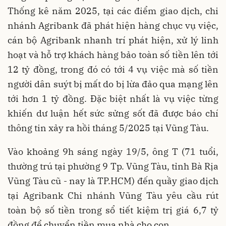
Thống kê năm 2025, tại các điểm giao dịch, chi
nhánh Agribank đã phát hiện hàng chục vụ việc,
cán bộ Agribank nhanh trí phát hiện, xử lý linh
hoạt và hỗ trợ khách hàng bảo toàn số tiền lên tới
12 tỷ đồng, trong đó có tới 4 vụ việc mà số tiền
người dân suýt bị mất do bị lừa đảo qua mạng lên
tới hơn 1 tỷ đồng. Đặc biệt nhất là vụ việc từng
khiến dư luận hết sức sửng sốt đã được báo chí
thông tin xảy ra hồi tháng 5/2025 tại Vũng Tàu.
Vào khoảng 9h sáng ngày 19/5, ông T (71 tuổi,
thường trú tại phường 9 Tp. Vũng Tàu, tỉnh Bà Rịa
Vũng Tàu cũ - nay là TP.HCM) đến quầy giao dịch
tại Agribank Chi nhánh Vũng Tàu yêu cầu rút
toàn bộ số tiền trong sổ tiết kiệm trị giá 6,7 tỷ
đồng để chuyển tiền mua nhà cho con.