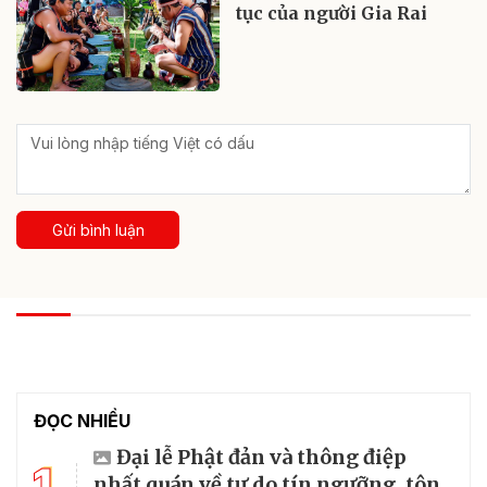
tục của người Gia Rai
Gửi bình luận
XEM THÊM ĐỐI THOẠI VÀ NHẬN DIỆN
Nhận diện thủ đoạn "giăng bẫy" người dân
trên tuyến biên giới của tội phạm số
Thời gian gần đây, lợi dụng công nghệ số và sự thiếu cảnh
giác của người dân, các đối tượng tội phạm đang giăng nhiều