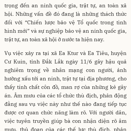
trọng đến an ninh quốc gia, trật tự, an toàn xã
hội. Những vấn đề đó đang là những thách thức
đối với “Chiến lược bảo vệ Tổ quốc trong tình
hình mới” và sự nghiệp bảo vệ an ninh quốc gia,
trật tự, an toàn xã hội ở nước ta hiện nay.
Vụ việc xảy ra tại xã Ea Ktur và Ea Tiêu, huyện
Cư Kuin, tỉnh Đắk Lắk ngày 11/6 gây hậu quả
nghiêm trọng về nhân mạng con người, ảnh
hưởng xấu tới an ninh, trật tự tại địa phương, cho
thấy tính chất côn đồ, man rợ của những kẻ gây
án. Âm mưu của các tổ chức thù địch, phản động
đằng sau vụ việc này như thế nào đang tiếp tục
được cơ quan chức năng làm rõ. Với người dân,
việc tuyên truyền giúp bà con nhận diện rõ âm
mưu, thủ đoạn của các thế lực thù địch, phản