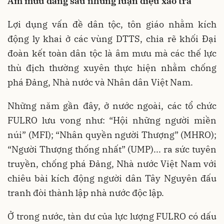
Âm mưu đằng sau những luận điệu xảo trá
Lợi dụng vấn đề dân tộc, tôn giáo nhằm kích
động ly khai ở các vùng DTTS, chia rẽ khối Đại
đoàn kết toàn dân tộc là âm mưu mà các thế lực
thù địch thường xuyên thực hiện nhằm chống
phá Đảng, Nhà nước và Nhân dân Việt Nam.
Những năm gần đây, ở nước ngoài, các tổ chức
FULRO lưu vong như: “Hội những người miền
núi” (MFI); “Nhân quyền người Thượng” (MHRO);
“Người Thượng thống nhất” (UMP)... ra sức tuyên
truyền, chống phá Đảng, Nhà nước Việt Nam với
chiêu bài kích động người dân Tây Nguyên đấu
tranh đòi thành lập nhà nước độc lập.
Ở trong nước, tàn dư của lực lượng FULRO có dấu