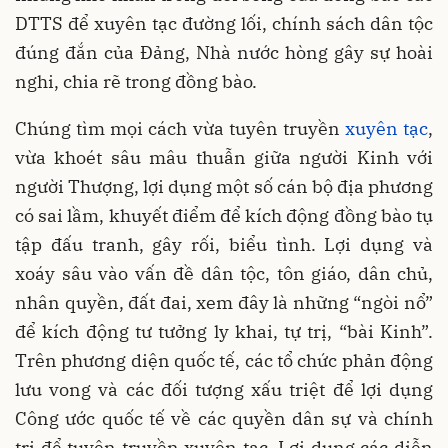
DTTS để xuyên tạc đường lối, chính sách dân tộc
đúng đắn của Đảng, Nhà nước hòng gây sự hoài
nghi, chia rẽ trong đồng bào.
Chúng tìm mọi cách vừa tuyên truyền
xuyên tạc
,
vừa khoét sâu mâu thuẫn giữa người Kinh với
người Thượng, lợi dụng một số cán bộ địa phương
có sai lầm, khuyết điểm để kích động đồng bào tụ
tập đấu tranh, gây rối, biểu tình. Lợi dụng và
xoáy sâu vào vấn đề dân tộc, tôn giáo, dân chủ,
nhân quyền, đất đai, xem đây là những “ngòi nổ”
để kích động tư tưởng ly khai, tự trị, “bài Kinh”.
Trên phương diện quốc tế, các tổ chức phản động
lưu vong và các đối tượng xấu triệt để lợi dụng
Công ước quốc tế về các quyền dân sự và chính
trị để tuyên truyền xuyên tạc. Lợi dụng các diễn