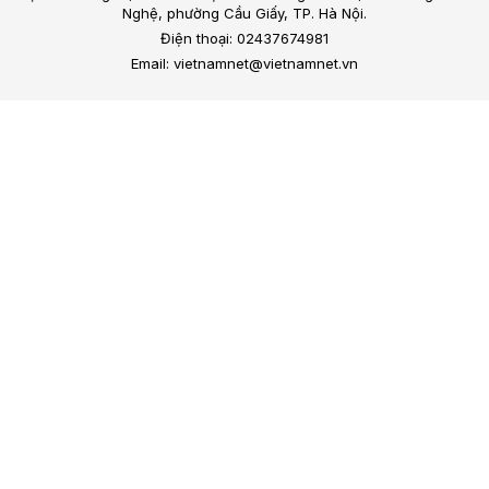
tâm của con người đã và đang đặt ra những vấn đề mới về
ranh giới giữa công nghệ, đời sống tinh thần và tôn giáo.
Hoàn thiện dữ liệu, nâng cao hiệu quả thực
thi Công ước CERD