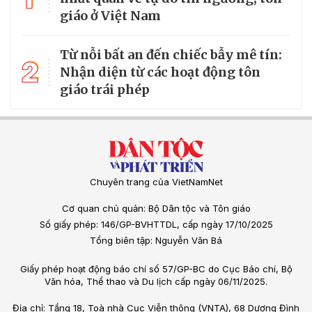
“chiếc bẫy” tinh vi để lừa đảo, mua bán người và thực hiện
các hành vi phạm pháp trên tuyến biên...
Khi AI bước vào đời sống nội tâm của con
người
Khả năng tương tác của trí tuệ nhân tạo (AI) với chiều sâu nội