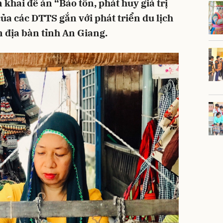
hai đề án “Bảo tồn, phát huy giá trị
ủa các DTTS gắn với phát triển du lịch
n địa bàn tỉnh An Giang.