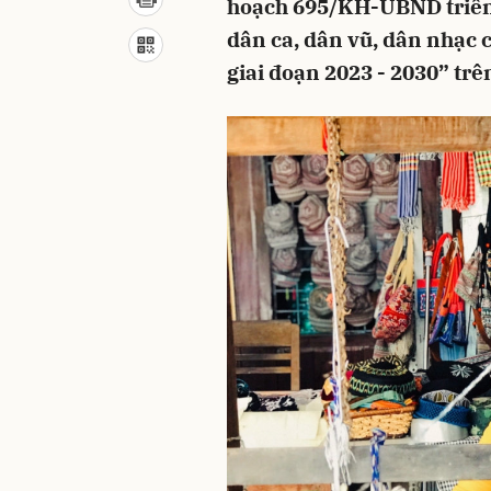
hoạch 695/KH-UBND triển k
dân ca, dân vũ, dân nhạc c
giai đoạn 2023 - 2030” trê