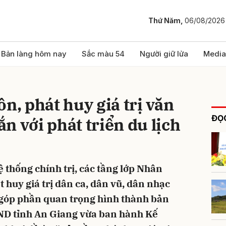
Thứ Năm,
06/08/2026
bình luận
Bản làng hôm nay
Sắc màu 54
Người giữ lửa
Media
n, phát huy giá trị văn
ĐỌC
n với phát triển du lịch
 thống chính trị, các tầng lớp Nhân
Hủy
G
t huy giá trị dân ca, dân vũ, dân nhạc
 góp phần quan trọng hình thành bản
ND tỉnh An Giang vừa ban hành Kế