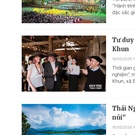
“Hành trìn
đặc sắc g
Tư duy 
Khun
19/05/2026 1
Thời gian 
nghiệm”, m
Khun, xã B
Thái Ng
núi”
19/05/2026 1