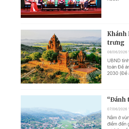
Khánh 
trưng
08/06/2026 
UBND tỉnh
toán Đề án
2030 (Đề 
“Đánh t
07/06/2026 
Nằm ở vùng
điểm đến 