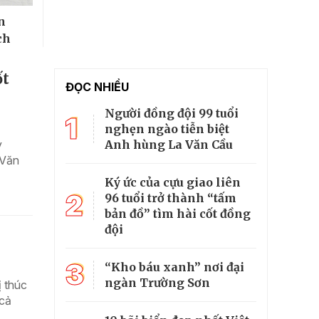
n
ch
ốt
ĐỌC NHIỀU
Người đồng đội 99 tuổi
1
nghẹn ngào tiễn biệt
Anh hùng La Văn Cầu
y
 Văn
Ký ức của cựu giao liên
2
96 tuổi trở thành “tấm
bản đồ” tìm hài cốt đồng
đội
3
“Kho báu xanh” nơi đại
ngàn Trường Sơn
ị thúc
 cả