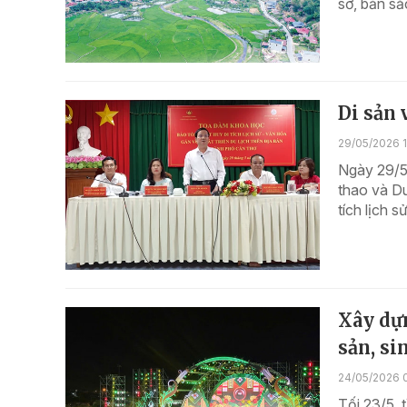
sơ, bản sắ
Di sản 
29/05/2026 
Ngày 29/5
thao và Du
tích lịch s
Xây dựn
sản, si
24/05/2026 
Tối 23/5, 