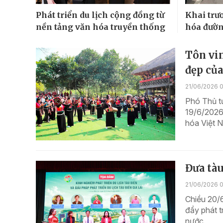
Phát triển du lịch cộng đồng từ
Khai trư
nền tảng văn hóa truyền thống
hóa đườ
Tôn vin
đẹp của
21/06/2026 
Phó Thủ t
19/6/2026
hóa Việt 
Đưa tàu
21/06/2026 
Chiều 20/6
đẩy phát t
nước.