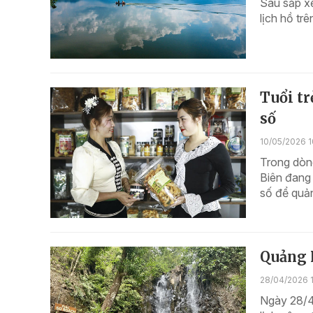
Sau sắp xế
lịch hồ tr
Tuổi tr
số
10/05/2026 1
Trong dòng
Biên đang 
số để quản
Quảng N
28/04/2026 
Ngày 28/4