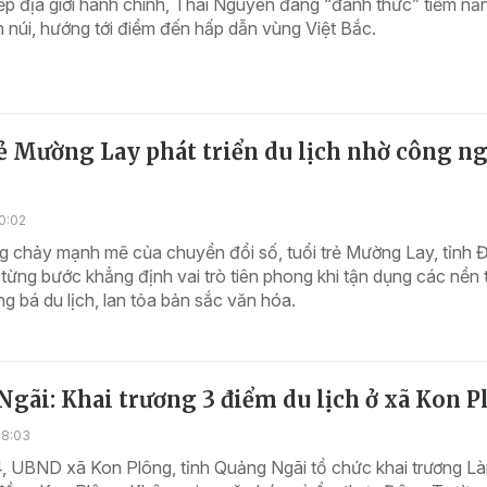
p địa giới hành chính, Thái Nguyên đang “đánh thức” tiềm nă
ên núi, hướng tới điểm đến hấp dẫn vùng Việt Bắc.
ẻ Mường Lay phát triển du lịch nhờ công n
0:02
 chảy mạnh mẽ của chuyển đổi số, tuổi trẻ Mường Lay, tỉnh 
từng bước khẳng định vai trò tiên phong khi tận dụng các nền 
g bá du lịch, lan tỏa bản sắc văn hóa.
gãi: Khai trương 3 điểm du lịch ở xã Kon 
18:03
, UBND xã Kon Plông, tỉnh Quảng Ngãi tổ chức khai trương L