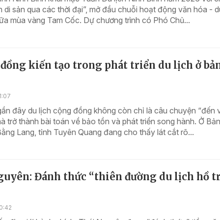
h di sản qua các thời đại”, mở đầu chuỗi hoạt động văn hóa - d
iữa mùa vàng Tam Cốc. Dự chương trình có Phó Chủ...
đồng kiến tạo trong phát triển du lịch ở bả
1:07
gần đây du lịch cộng đồng không còn chỉ là câu chuyện “đến v
à trở thành bài toán về bảo tồn và phát triển song hành. Ở Bả
ằng Lang, tỉnh Tuyên Quang đang cho thấy lát cắt rõ...
uyên: Đánh thức “thiên đường du lịch hồ t
0:42