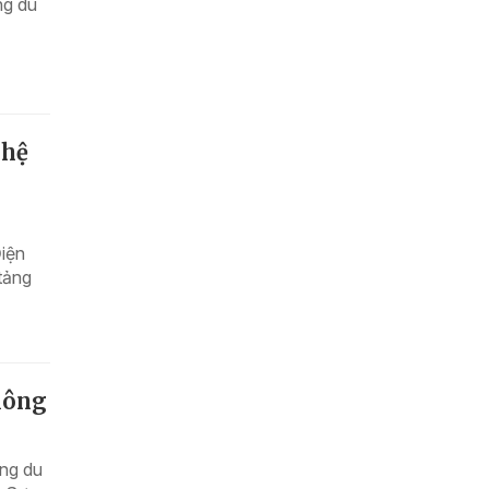
ng du
ghệ
Điện
tảng
Plông
àng du