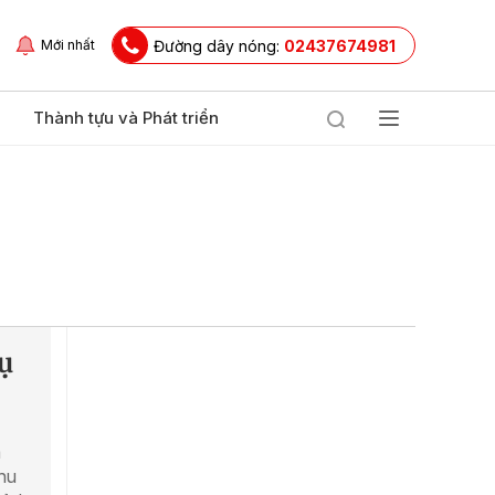
Đường dây nóng:
02437674981
Mới nhất
Thành tựu và Phát triển
tụ
a
thu