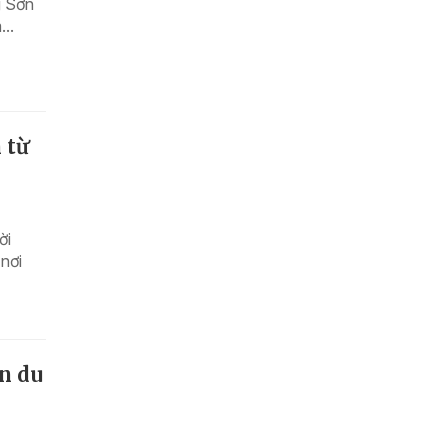
g Sơn
..
 từ
ời
nơi
ển du