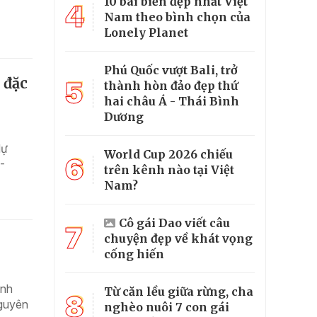
10 bãi biển đẹp nhất Việt
4
Nam theo bình chọn của
Lonely Planet
Phú Quốc vượt Bali, trở
 đặc
5
thành hòn đảo đẹp thứ
hai châu Á - Thái Bình
Dương
dự
World Cup 2026 chiếu
6
-
trên kênh nào tại Việt
Nam?
Cô gái Dao viết câu
7
chuyện đẹp về khát vọng
cống hiến
ành
Từ căn lều giữa rừng, cha
8
nguyên
nghèo nuôi 7 con gái