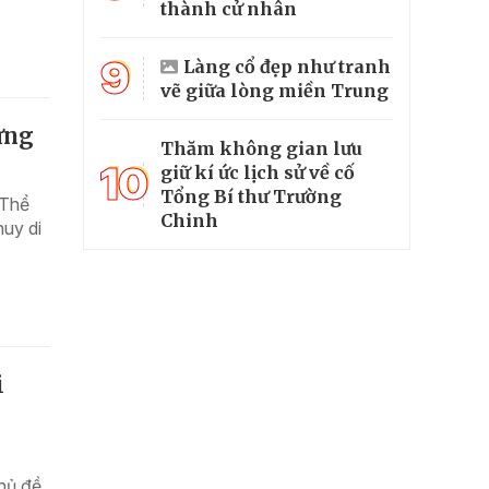
thành cử nhân
9
Làng cổ đẹp như tranh
vẽ giữa lòng miền Trung
ững
Thăm không gian lưu
10
giữ kí ức lịch sử về cố
Tổng Bí thư Trường
 Thể
Chinh
huy di
i
chủ đề