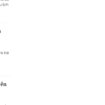
u lịch
n
à trải
n
rên