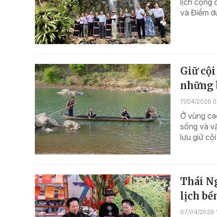
lịch cộng
và Điểm du
Giữ cội
những 
11/04/2026 0
Ở vùng cao
sống và vă
lưu giữ cộ
Thái Ng
lịch bề
07/04/2026 