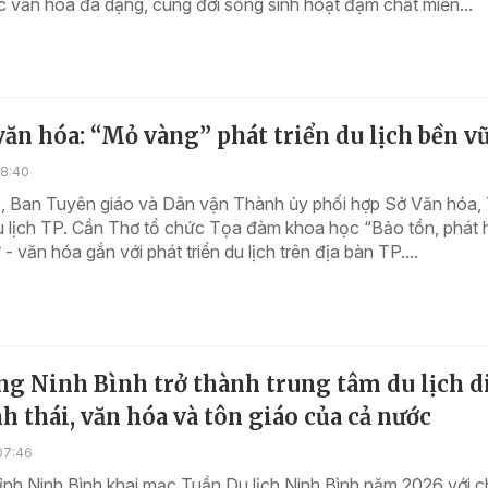
c văn hóa đa dạng, cùng đời sống sinh hoạt đậm chất miền...
văn hóa: “Mỏ vàng” phát triển du lịch bền v
18:40
, Ban Tuyên giáo và Dân vận Thành ủy phối hợp Sở Văn hóa,
 lịch TP. Cần Thơ tổ chức Tọa đàm khoa học “Bảo tồn, phát 
ử - văn hóa gắn với phát triển du lịch trên địa bàn TP....
g Ninh Bình trở thành trung tâm du lịch d
nh thái, văn hóa và tôn giáo của cả nước
07:46
tỉnh Ninh Bình khai mạc Tuần Du lịch Ninh Bình năm 2026 với 