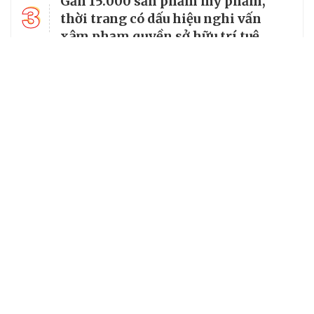
Gần 15.000 sản phẩm mỹ phẩm,
3
thời trang có dấu hiệu nghi vấn
xâm phạm quyền sở hữu trí tuệ
4
Khởi tố 9 bị can làm giả tài liệu của
cơ quan, tổ chức tại Thanh Hóa
Năm người tử vong sau sự cố tại
5
trang trại chăn nuôi lợn ở Thanh
Hóa
Chuyên trang của VietNamNet
Cơ quan chủ quản: Bộ Dân tộc và Tôn giáo
Số giấy phép: 146/GP-BVHTTDL, cấp ngày 17/10/2025