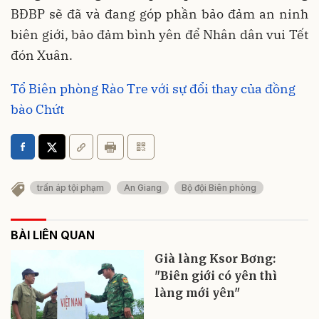
BĐBP sẽ đã và đang góp phần bảo đảm an ninh
biên giới, bảo đảm bình yên để Nhân dân vui Tết
đón Xuân.
Tổ Biên phòng Rào Tre với sự đổi thay của đồng
bào Chứt
trấn áp tội phạm
An Giang
Bộ đội Biên phòng
BÀI LIÊN QUAN
Già làng Ksor Bơng:
"Biên giới có yên thì
làng mới yên"