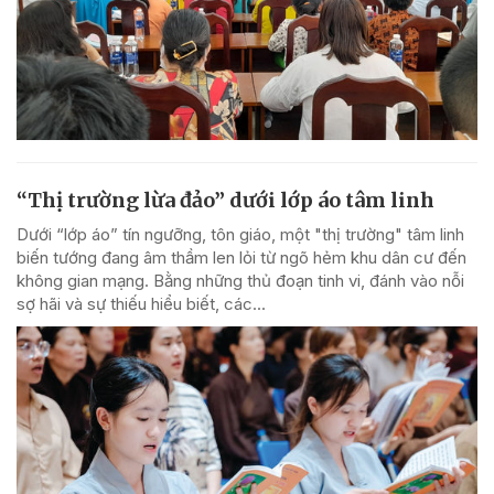
“Thị trường lừa đảo” dưới lớp áo tâm linh
Dưới “lớp áo” tín ngưỡng, tôn giáo, một "thị trường" tâm linh
biến tướng đang âm thầm len lỏi từ ngõ hẻm khu dân cư đến
không gian mạng. Bằng những thủ đoạn tinh vi, đánh vào nỗi
sợ hãi và sự thiếu hiểu biết, các...