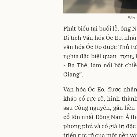
Bảo 
Phát biểu tại buổi lễ, ông
Di tích Văn hóa Óc Eo, nhấ
văn hóa Óc Eo được Thủ tư
nghĩa đặc biệt quan trọng, 
- Ba Thê, làm nổi bật chi
Giang”.
Văn hóa Óc Eo, được nhận
khảo cổ rực rỡ, hình thành
sau Công nguyên, gắn liề
cổ lớn nhất Đông Nam Á thời
phong phú và có giá trị đặ
triển rực rỡ của một nền v