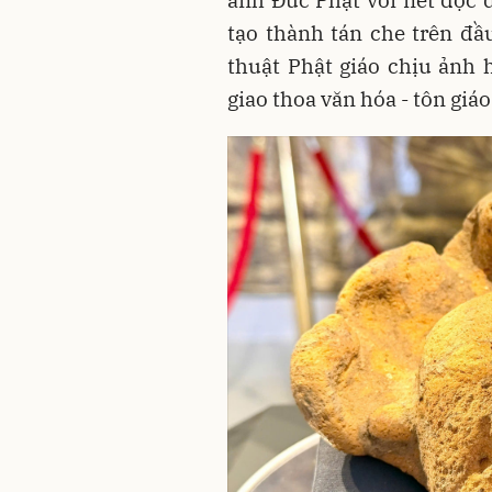
ảnh Đức Phật với nét độc 
tạo thành tán che trên đầ
thuật Phật giáo chịu ảnh
giao thoa văn hóa - tôn gi