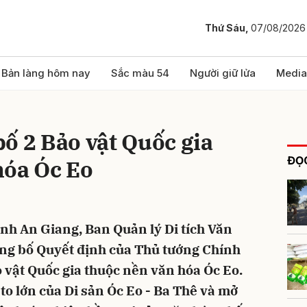
Thứ Sáu,
07/08/2026
bình luận
Bản làng hôm nay
Sắc màu 54
Người giữ lửa
Media
ố 2 Bảo vật Quốc gia
ĐỌC
hóa Óc Eo
tỉnh An Giang, Ban Quản lý Di tích Văn
Hủy
G
ông bố Quyết định của Thủ tướng Chính
vật Quốc gia thuộc nền văn hóa Óc Eo.
 to lớn của Di sản Óc Eo - Ba Thê và mở