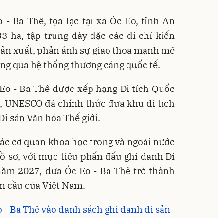
o - Ba Thê, tọa lạc tại xã Óc Eo, tỉnh An
33 ha, tập trung dày đặc các di chỉ kiến
à sản xuất, phản ánh sự giao thoa mạnh mẽ
ông qua hệ thống thương cảng quốc tế.
Eo - Ba Thê được xếp hạng Di tích Quốc
2, UNESCO đã chính thức đưa khu di tích
Di sản Văn hóa Thế giới.
 các cơ quan khoa học trong và ngoài nước
ồ sơ, với mục tiêu phấn đấu ghi danh Di
năm 2027, đưa Óc Eo - Ba Thê trở thành
n cầu của Việt Nam.
o - Ba Thê vào danh sách ghi danh di sản