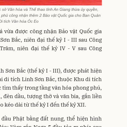
sở Văn hóa và Thể thao tỉnh An Giang thừa ủy quyền,
h phủ công nhận thêm 2 Bảo vật Quốc gia cho Ban Quản
 Di tích Văn hóa Óc Eo
giá vừa được công nhận Bảo vật Quốc gia
ơn Bắc, niên đại thế kỷ I - III sau Công
râm, niên đại thế kỷ IV - V sau Công
 Sơn Bắc (thế kỷ I - III), được phát hiện
ại di tích Linh Sơn Bắc, thuộc Khu di tích
 tìm thấy trong tầng văn hóa phong phú,
, đèn dầu, tượng thờ và văn bia, gắn liền
o kéo dài từ thế kỷ I đến thế kỷ XII.
 đầu Phật bằng đất nung, thể hiện hình