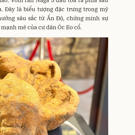
đáo: Vòm rắn Naga 5 đầu tỏa ra phía sau
u. Đây là biểu tượng đặc trưng trong mỹ
 hưởng sâu sắc từ Ấn Độ, chứng minh sự
áo mạnh mẽ của cư dân Óc Eo cổ.