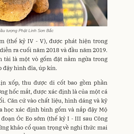
Đầu tượng Phật Linh Sơn Bắc
 (thế kỷ IV - V), được phát hiện trong
 diễn ra cuối năm 2018 và đầu năm 2019.
an tài là một vò gốm đặt nằm ngửa trong
 đậy hình đĩa, úp kín.
mịn xốp, thu được di cốt bao gồm phần
ng hốc mắt, được xác định là của một cá
ổi. Căn cứ vào chất liệu, hình dáng và kỹ
oa học xác định bình gốm và nắp đậy Mộ
đoạn Óc Eo sớm (thế kỷ I - III sau Công
ứng khảo cổ quan trọng về nghi thức mai