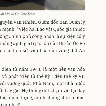
vật Mộ vò Gò Cây Trâm
 Nguyễn Văn Nhiên, Giám đốc Ban Quản lý
n mạnh: “Việc hai Bảo vật Quốc gia thuộc
ớng Chính phủ công nhận là sự kiện có ý
khẳng định giá trị to lớn của Di sản Óc Eo
ều sâu lịch sử, văn hóa của vùng đất An
 diện từ năm 1944, là một nền văn hóa
 và phát triển từ thế kỷ I đến thế kỷ VII
n với vương quốc Phù Nam, một nhà nước
 bấy giờ. Hệ thống di tích, di vật tại đây
c biệt quan trọng, minh chứng cho sự phát
ăn minh cổ.