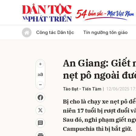
Gửi 
Công tác Dân tộc
Tín ngưỡng tôn giáo
An Giang: Giết 
nẹt pô ngoài đ
Tào Đạt - Tiến Tầm
12/06/2025 17
Bị cho là chạy xe nẹt pô 
niên 17 tuổi bị rượt đuổi 
Sau đó, nghi phạm giết ng
Campuchia thì bị bắt giữ.