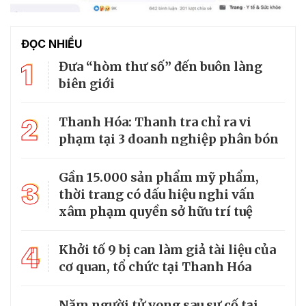
ĐỌC NHIỀU
1
Đưa “hòm thư số” đến buôn làng
biên giới
2
Thanh Hóa: Thanh tra chỉ ra vi
phạm tại 3 doanh nghiệp phân bón
Gần 15.000 sản phẩm mỹ phẩm,
3
thời trang có dấu hiệu nghi vấn
xâm phạm quyền sở hữu trí tuệ
4
Khởi tố 9 bị can làm giả tài liệu của
cơ quan, tổ chức tại Thanh Hóa
Năm người tử vong sau sự cố tại