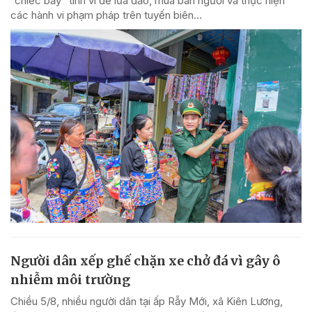
“chiếc bẫy” tinh vi để lừa đảo, mua bán người và thực hiện
các hành vi phạm pháp trên tuyến biên...
Người dân xếp ghế chặn xe chở đá vì gây ô
nhiễm môi trường
Chiều 5/8, nhiều người dân tại ấp Rẫy Mới, xã Kiên Lương,