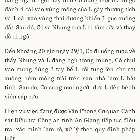
đang ngậm ngón tay nên Có dùng một thanh gỗ
đánh 4 cái vào vùng mông của L gây thương tích
và 1 cái vào vùng thái dương khiến L gục xuống
đất. Sau đó, Có và Nhung đưa L đi tắm rửa và thay
đồ đi ngủ.
Đến khoảng 20 giờ ngày 29/3, Có đi uống rượu về
thấy Nhung và L đang ngủ trong mùng, Có chui
vào mùng dùng 2 tay bế L rồi tung lên cho rớt
xuống nệm mỏng trải trên sàn nhà làm L bất
tỉnh. Sau đó, Có cùng mọi người đưa L đến bệnh
viện cấp cứu.
Hiện vụ việc đang được Văn Phòng Cơ quan Cảnh
sát Điều tra Công an tỉnh An Giang tiếp tục điều
tra, xác minh làm rõ, xử lý theo quy định pháp
luật.