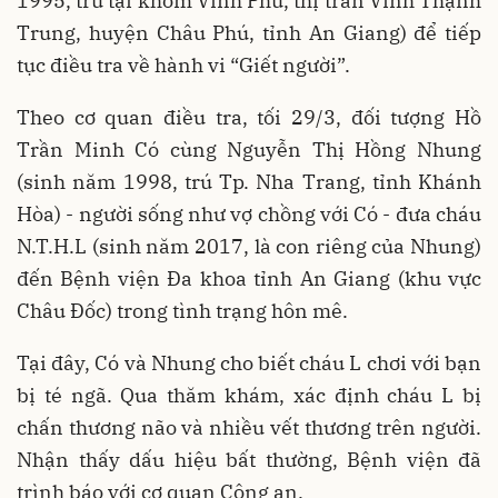
1995, trú tại khóm Vĩnh Phú, thị trấn Vĩnh Thạnh
Trung, huyện Châu Phú, tỉnh An Giang) để tiếp
tục điều tra về hành vi “Giết người”.
Theo cơ quan điều tra, tối 29/3, đối tượng Hồ
Trần Minh Có cùng Nguyễn Thị Hồng Nhung
(sinh năm 1998, trú Tp. Nha Trang, tỉnh Khánh
Hòa) - người sống như vợ chồng với Có - đưa cháu
N.T.H.L (sinh năm 2017, là con riêng của Nhung)
đến Bệnh viện Đa khoa tỉnh An Giang (khu vực
Châu Đốc) trong tình trạng hôn mê.
Tại đây, Có và Nhung cho biết cháu L chơi với bạn
bị té ngã. Qua thăm khám, xác định cháu L bị
chấn thương não và nhiều vết thương trên người.
Nhận thấy dấu hiệu bất thường, Bệnh viện đã
trình báo với cơ quan Công an.