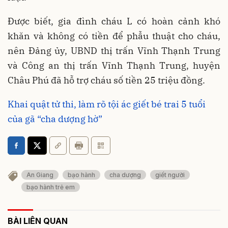
Được biết, gia đình cháu L có hoàn cảnh khó
khăn và không có tiền để phẫu thuật cho cháu,
nên Đảng ủy, UBND thị trấn Vĩnh Thạnh Trung
và Công an thị trấn Vĩnh Thạnh Trung, huyện
Châu Phú đã hỗ trợ cháu số tiền 25 triệu đồng.
Khai quật tử thi, làm rõ tội ác giết bé trai 5 tuổi
của gã “cha dượng hờ”
An Giang
bạo hành
cha dượng
giết người
bạo hành trẻ em
BÀI LIÊN QUAN