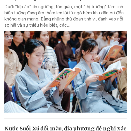
Dưới “lớp áo” tín ngưỡng, tôn giáo, một "thị trường" tâm linh
biến tướng đang âm thầm len lỏi từ ngõ hẻm khu dân cư đến
không gian mạng. Bằng những thủ đoạn tinh vi, đánh vào nỗi
sợ hãi và sự thiếu hiểu biết, các...
Nước Suối Xú đổi màu, địa phương đề nghị xác