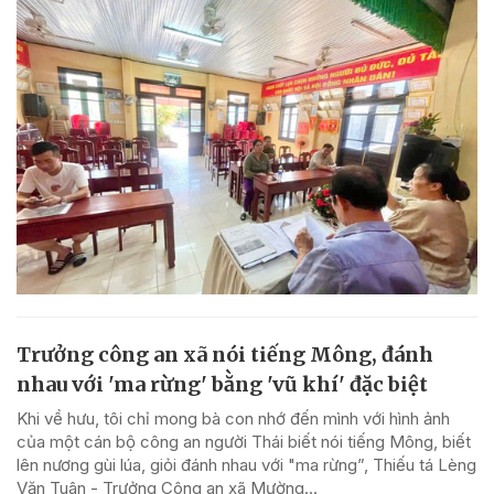
Trưởng công an xã nói tiếng Mông, đánh
nhau với 'ma rừng' bằng 'vũ khí' đặc biệt
Khi về hưu, tôi chỉ mong bà con nhớ đến mình với hình ảnh
của một cán bộ công an người Thái biết nói tiếng Mông, biết
lên nương gùi lúa, giỏi đánh nhau với "ma rừng”, Thiếu tá Lèng
Văn Tuân - Trưởng Công an xã Mường...