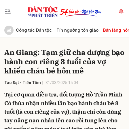
Gửi bình luận
Công tác Dân tộc
Tín ngưỡng tôn giáo
Bản làng hô
An Giang: Tạm giữ cha dượng bạo
hành con riêng 8 tuổi của vợ
khiến cháu bé hôn mê
Tào Đạt - Tiến Tầm
31/03/2025 15:04
Hủy
Gửi
Tại cơ quan điều tra, đối tượng Hồ Trần Minh
Có thừa nhận nhiều lần bạo hành cháu bé 8
tuổi (là con riêng của vợ), thậm chí còn dùng
tay nâng nạn nhân lên cao rồi tung lên cho