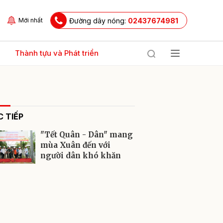
Đường dây nóng:
02437674981
Mới nhất
Thành tựu và Phát triển
 TIẾP
"Tết Quân - Dân" mang
mùa Xuân đến với
người dân khó khăn
ửi