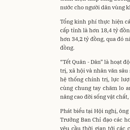
nước cho người dân vùng k
Tổng kinh phí thực hiện c
cấp tỉnh là hơn 18,4 tỷ đồ
hơn 34,2 tỷ đồng, qua đó n
đồng.
“Tết Quân - Dân” là hoạt đ
trị, xã hội và nhân văn sâ
hệ thống chính trị, lực l
cùng chung tay chăm lo a
nâng cao đời sống vật chất,
Phát biểu tại Hội nghị, ôn
Trưởng Ban Chỉ đạo các ho
yêu cầu thời gian tới các 