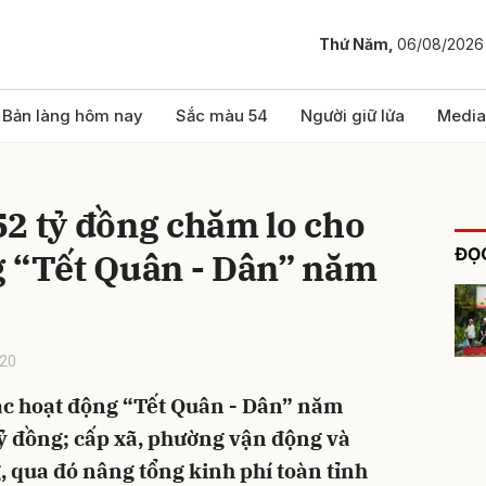
Thứ Năm,
06/08/2026
bình luận
Bản làng hôm nay
Sắc màu 54
Người giữ lửa
Media
2 tỷ đồng chăm lo cho
ĐỌC
g “Tết Quân - Dân” năm
:20
Hủy
G
ác hoạt động “Tết Quân - Dân” năm
tỷ đồng; cấp xã, phường vận động và
, qua đó nâng tổng kinh phí toàn tỉnh