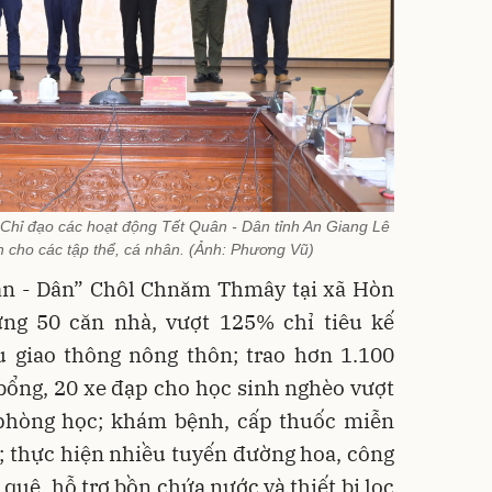
Chỉ đạo các hoạt động Tết Quân - Dân tỉnh An Giang Lê
 cho các tập thể, cá nhân. (Ảnh: Phương Vũ)
uân - Dân” Chôl Chnăm Thmây tại xã Hòn
ựng 50 căn nhà, vượt 125% chỉ tiêu kế
u giao thông nông thôn; trao hơn 1.100
 bổng, 20 xe đạp cho học sinh nghèo vượt
 phòng học; khám bệnh, cấp thuốc miễn
; thực hiện nhiều tuyến đường hoa, công
quê, hỗ trợ bồn chứa nước và thiết bị lọc