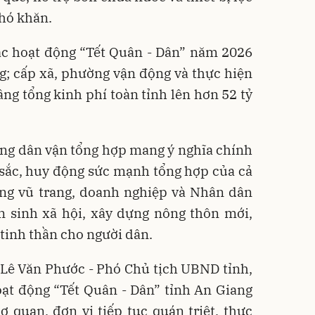
hó khăn.
ác hoạt động “Tết Quân - Dân” năm 2026
ng; cấp xã, phường vận động và thực hiện
âng tổng kinh phí toàn tỉnh lên hơn 52 tỷ
ộng dân vận tổng hợp mang ý nghĩa chính
u sắc, huy động sức mạnh tổng hợp của cả
ượng vũ trang, doanh nghiệp và Nhân dân
n sinh xã hội, xây dựng nông thôn mới,
 tinh thần cho người dân.
g Lê Văn Phước - Phó Chủ tịch UBND tỉnh,
ạt động “Tết Quân - Dân” tỉnh An Giang
cơ quan, đơn vị tiếp tục quán triệt, thực