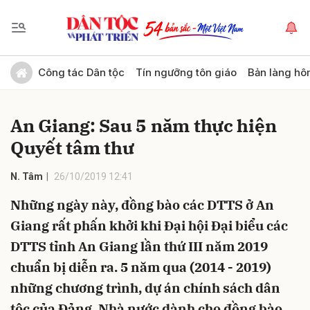
Gửi bình luận
Công tác Dân tộc
Tín ngưỡng tôn giáo
Bản làng hô
An Giang: Sau 5 năm thực hiện
Quyết tâm thư
N. Tâm
26/10/2019 12:41
Những ngày này, đồng bào các DTTS ở An
Hủy
Gửi
Giang rất phấn khởi khi Đại hội Đại biểu các
DTTS tỉnh An Giang lần thứ III năm 2019
chuẩn bị diễn ra. 5 năm qua (2014 - 2019)
những chương trình, dự án chính sách dân
tộc của Đảng, Nhà nước dành cho đồng bào