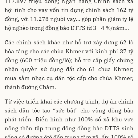
117.897 triệu đồng; Ngân hàng Chính sách xã
hội tỉnh cho vay vốn tín dụng chính sách 162 tỷ
đồng, với 11.278 người vay... góp phần giảm tỷ lệ
hộ nghèo trong đồng bào DTTS từ 3 - 4 %/năm...
Các chính sách khác như hỗ trợ xây dựng 62 lò
hỏa táng cho các chùa Khmer với kinh phí 37 tỷ
đồng (600 triệu đồng/lò); hỗ trợ cấp giấy chứng
nhận quyền sử dụng đất cho 61 chùa Khmer;
mua sắm nhạc cụ dân tộc cấp cho chùa Khmer,
thánh đường Chăm.
Từ việc triển khai các chương trình, dự án chính
sách dân tộc tạo “sức bật” cho vùng đồng bào
phát triển. Điển hình như 100% số xã khu vực
nông thôn tập trung đông đồng bào DTTS sinh
sống có đường ôtô đến trung tâm xã, ấp; 100% số