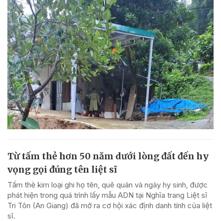
Từ tấm thẻ hơn 50 năm dưới lòng đất đến hy
vọng gọi đúng tên liệt sĩ
Tấm thẻ kim loại ghi họ tên, quê quán và ngày hy sinh, được
phát hiện trong quá trình lấy mẫu ADN tại Nghĩa trang Liệt sĩ
Tri Tôn (An Giang) đã mở ra cơ hội xác định danh tính của liệt
sĩ.