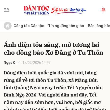
Gửi bình luận
Công tác Dân tộc
Tín ngưỡng tôn giáo
Bản làng hô
Ánh điện tỏa sáng, mở tương lai
cho đồng bào Xơ Đăng ở Tu Thôn
Ngọc Chí
17/02/2026 14:26
Dòng điện lưới quốc gia đã vượt núi, băng
Hủy
Gửi
rừng để về tới thôn Tu Thôn, xã Măng Bút,
tỉnh Quảng Ngãi ngay trước Tết Nguyên đán
Bính Ngọ 2026. Với người dân nơi đây, Tết
năm nay đến sớm hơn, vui hơn, bởi giấc mơ
về ánh sáng từ điện lưới quốc gia đã trở thành