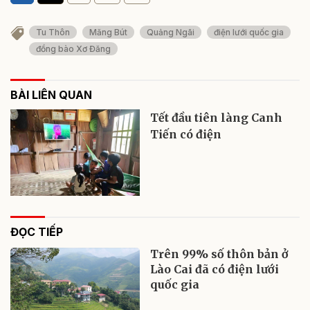
Tu Thôn
Măng Bút
Quảng Ngãi
điện lưới quốc gia
đồng bào Xơ Đăng
BÀI LIÊN QUAN
Tết đầu tiên làng Canh
Tiến có điện
ĐỌC TIẾP
Trên 99% số thôn bản ở
Lào Cai đã có điện lưới
quốc gia