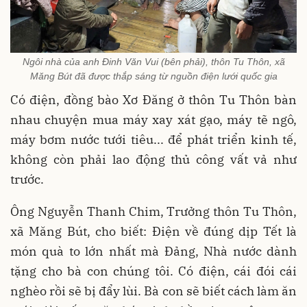
Ngôi nhà của anh Đinh Văn Vui (bên phải), thôn Tu Thôn, xã
Măng Bút đã được thắp sáng từ nguồn điện lưới quốc gia
Có điện, đồng bào Xơ Đăng ở thôn Tu Thôn bàn
nhau chuyện mua máy xay xát gạo, máy tẽ ngô,
máy bơm nước tưới tiêu... để phát triển kinh tế,
không còn phải lao động thủ công vất vả như
trước.
Ông Nguyễn Thanh Chim, Trưởng thôn Tu Thôn,
xã Măng Bút, cho biết: Điện về đúng dịp Tết là
món quà to lớn nhất mà Đảng, Nhà nước dành
tặng cho bà con chúng tôi. Có điện, cái đói cái
nghèo rồi sẽ bị đẩy lùi. Bà con sẽ biết cách làm ăn