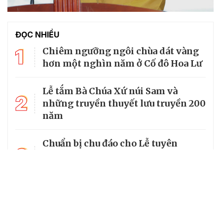
ĐỌC NHIỀU
1
Chiêm ngưỡng ngôi chùa dát vàng
hơn một nghìn năm ở Cố đô Hoa Lư
Lễ tắm Bà Chúa Xứ núi Sam và
2
những truyền thuyết lưu truyền 200
năm
Chuẩn bị chu đáo cho Lễ tuyên
3
phong Chân phước Linh mục
Trương Bửu Diệp
Chiêm bái chùa Cam Lộ, nơi có
4
bảo tháp thờ Phật cao nhất Việt
Nam