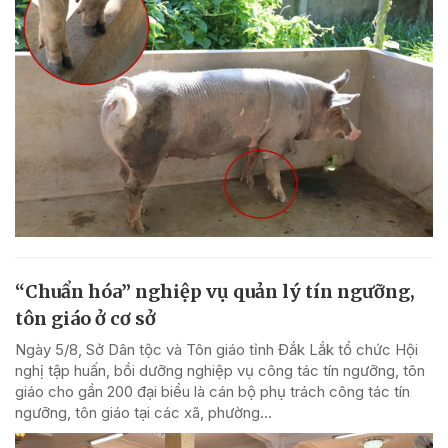
“Chuẩn hóa” nghiệp vụ quản lý tín ngưỡng,
tôn giáo ở cơ sở
Ngày 5/8, Sở Dân tộc và Tôn giáo tỉnh Đắk Lắk tổ chức Hội
nghị tập huấn, bồi dưỡng nghiệp vụ công tác tín ngưỡng, tôn
giáo cho gần 200 đại biểu là cán bộ phụ trách công tác tín
ngưỡng, tôn giáo tại các xã, phường...