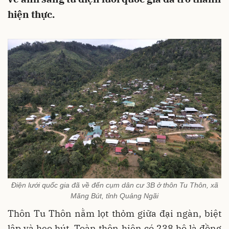
hiện thực.
Điện lưới quốc gia đã về đến cụm dân cư 3B ở thôn Tu Thôn, xã
Măng Bút, tỉnh Quảng Ngãi
Thôn Tu Thôn nằm lọt thỏm giữa đại ngàn, biệt
lập và heo hút. Toàn thôn hiện có 238 hộ là đồng