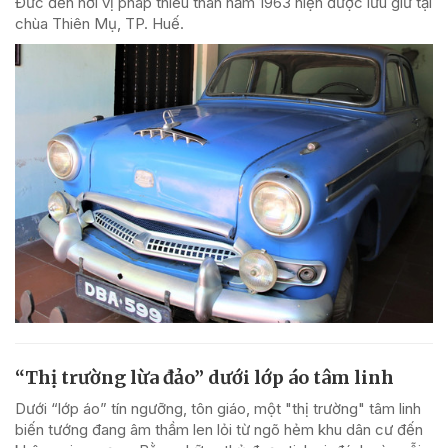
Đức đến nơi vị pháp thiêu thân năm 1963 hiện được lưu giữ tại
chùa Thiên Mụ, TP. Huế.
“Thị trường lừa đảo” dưới lớp áo tâm linh
Dưới “lớp áo” tín ngưỡng, tôn giáo, một "thị trường" tâm linh
biến tướng đang âm thầm len lỏi từ ngõ hẻm khu dân cư đến